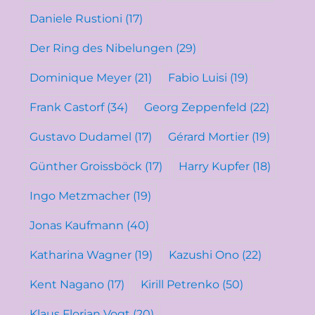
Daniele Rustioni
(17)
Der Ring des Nibelungen
(29)
Dominique Meyer
(21)
Fabio Luisi
(19)
Frank Castorf
(34)
Georg Zeppenfeld
(22)
Gustavo Dudamel
(17)
Gérard Mortier
(19)
Günther Groissböck
(17)
Harry Kupfer
(18)
Ingo Metzmacher
(19)
Jonas Kaufmann
(40)
Katharina Wagner
(19)
Kazushi Ono
(22)
Kent Nagano
(17)
Kirill Petrenko
(50)
Klaus Florian Vogt
(20)