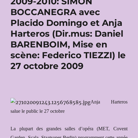
2009-2010: SIMON
BOCCANEGRA avec
Placido Domingo et Anja
Harteros (Dir.mus: Daniel
BARENBOIM, Mise en
scène: Federico TIEZZI) le
27 octobre 2009
Anja Harteros
salue le public le 27 octobre
La
p
lu
par
t des grandes salles d’opéra (MET, Covent
Garden, Scala, Staatsoper Berlin) programment cette année