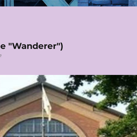
le "Wanderer")
e