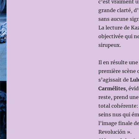
c’est vraiment u
ms
grande clarté, d’
en
sc:
sans aucune sign
Christophe
La lecture de Ka
HONORÉ)
objectivée qui n
sirupeux.
Il en résulte u
première scène q
s’agissait de
Lul
Carmélites
, évi
reste, prend une
total cohérente:
seins nus qui ém
l’image finale de
Revolución ».