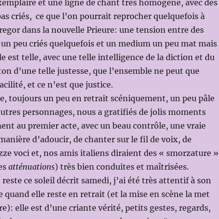
xemplaire et une ligne de chant très homogène, avec des
pas criés, ce que l’on pourrait reprocher quelquefois à
gor dans la nouvelle Prieure: une tension entre des
s un peu criés quelquefois et un medium un peu mat mais
e est telle, avec une telle intelligence de la diction et du
ton d’une telle justesse, que l’ensemble ne peut que
cilité, et ce n’est que justice.
, toujours un peu en retrait scéniquement, un peu pâle
autres personnages, nous a gratifiés de jolis moments
nt au premier acte, avec un beau contrôle, une vraie
manière d’adoucir, de chanter sur le fil de voix, de
ze voci et, nos amis italiens diraient des « smorzature »
des
atténuations
) très bien conduites et maîtrisées.
reste ce soleil décrit samedi, j’ai été très attentif à son
 quand elle reste en retrait (et la mise en scène la met
e): elle est d’une criante vérité, petits gestes, regards,