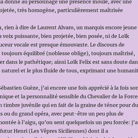
ela donne au personnage une présence inouïe, avec une
rojetée, très homogène, particulièrement maîtrisée
, rien à dire de Laurent Alvaro, un marquis encore jeune
a voix puissante, bien projetée, bien posée, ni de Loïk
ouceur vocale est presque émouvante. Le discours de
 toujours équilibré (noblesse oblige), toujours maîtrisé,
er dans le pathétique; ainsi Loïk Felix est sans doute da
us naturel et le plus fluide de tous, exprimant une humani
ébastien Guèze, j’ai encore une fois apprécié à la fois so
que et la personnalité sensible du Chevalier de la Force
n timbre juvénile qui en fait de la graine de ténor pour du
is ou du grand opéra, avec peut-être un peu plus de
montée à l’aigu, qu’on sent quelquefois un peu forcée: j’a
futur Henri (Les Vêpres Siciliennes) dont il a