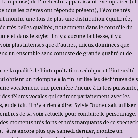
et la réponse) de l’orchestre apparaissent exemplaires (et
ue tous les cuivres ont répondu présent), l’écoute très
nt montre une fois de plus une distribution équilibrée,
c de très belles qualités, notamment dans le contrôle du
ume et dans le style: il n’y a aucune faiblesse, il y a
voix plus intenses que d’autres, mieux dominées que
ans un ensemble sans conteste de grande qualité et de
tre la qualité de l’interprétation scénique et l’intensité
i obtient un triomphe à la fin, utilise les déchirures de 
uire vocalement une première Prieure à la fois puissante,
des fêlures vocales qui cadrent parfaitement avec les
et de fait, il n’y a rien à dire: Sylvie Brunet sait utiliser
s ombres de sa voix actuelle pour conduire le personnage.
 des moments très forts et très marquants de ce spectacle
ut-être encore plus que samedi dernier, montre un