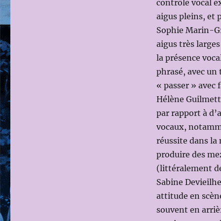
contrôle vocal e
aigus pleins, et 
Sophie Marin-Gre
aigus très large
la présence vocal
phrasé, avec un 
« passer » avec fa
Hélène Guilmette
par rapport à d’
vocaux, notamme
réussite dans la 
produire des mez
(littéralement 
Sabine Devieilhe 
attitude en scène
souvent en arrièr