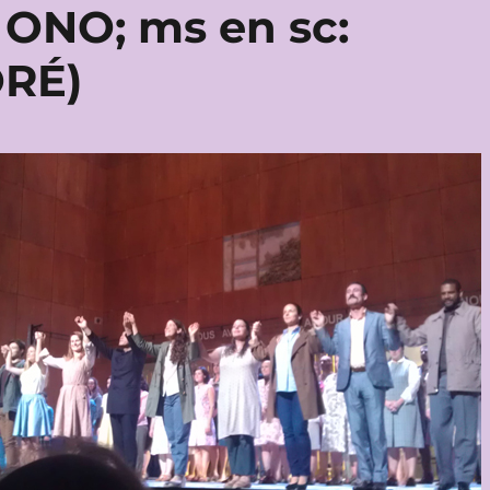
 ONO; ms en sc:
ORÉ)