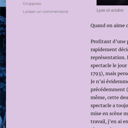
Grupposo
Lyon 16 octobre
sur
Laisser un commentaire
OPÉRA
NATIONAL
Quand on aime o
DE
LYON
Profitant d’une 
2013-
2014:
rapidement décid
DIALOGUES
représentation. I
DES
spectacle le jou
CARMÉLITES
de
1793), mais per
Francis
Je n’ai évidemme
POULENC
précédemment 
le
16
même, cette deu
OCTOBRE
spectacle a touj
2013
mise en scène m’
(Dir.mus:
Kazushi
travail, j’en ai
ONO;