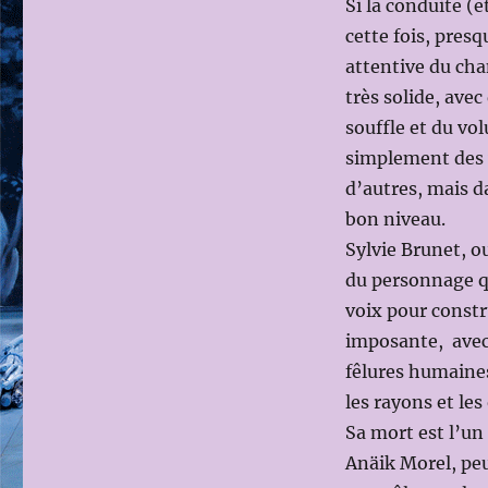
Si la conduite (
cette fois, presq
attentive du cha
très solide, ave
souffle et du vol
simplement des 
d’autres, mais d
bon niveau.
Sylvie Brunet, ou
du personnage qu
voix pour constr
imposante, avec 
fêlures humaines, 
les rayons et le
Sa mort est l’un
Anäik Morel, pe