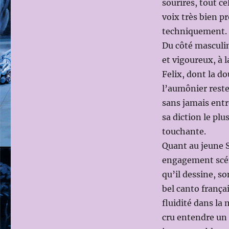
sourires, tout c
voix très bien p
techniquement.
Du côté masculin
et vigoureux, à l
Felix, dont la d
l’aumônier reste
sans jamais entr
sa diction le pl
touchante.
Quant au jeune S
engagement scéni
qu’il dessine, so
bel canto frança
fluidité dans la 
cru entendre un 