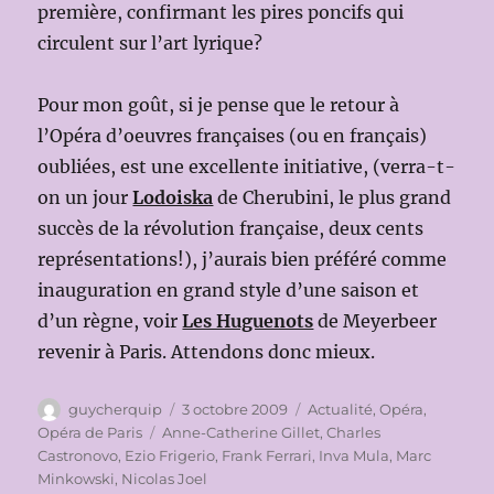
première, confirmant les pires poncifs qui
circulent sur l’art lyrique?
Pour mon goût, si je pense que le retour à
l’Opéra d’oeuvres françaises (ou en français)
oubliées, est une excellente initiative, (verra-t-
on un jour
Lodoiska
de Cherubini, le plus grand
succès de la révolution française, deux cents
représentations!), j’aurais bien préféré comme
inauguration en grand style d’une saison et
d’un règne, voir
Les Huguenots
de Meyerbeer
revenir à Paris. Attendons donc mieux.
Auteur
Publié
Catégories
guycherquip
3 octobre 2009
Actualité
,
Opéra
,
le
Étiquettes
Opéra de Paris
Anne-Catherine Gillet
,
Charles
Castronovo
,
Ezio Frigerio
,
Frank Ferrari
,
Inva Mula
,
Marc
Minkowski
,
Nicolas Joel