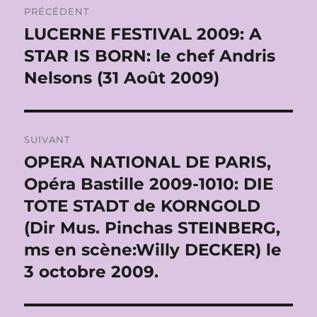
PRÉCÉDENT
de
LUCERNE FESTIVAL 2009: A
Publication
précédente :
STAR IS BORN: le chef Andris
l’article
Nelsons (31 Août 2009)
SUIVANT
OPERA NATIONAL DE PARIS,
Publication
suivante :
Opéra Bastille 2009-1010: DIE
TOTE STADT de KORNGOLD
(Dir Mus. Pinchas STEINBERG,
ms en scène:Willy DECKER) le
3 octobre 2009.