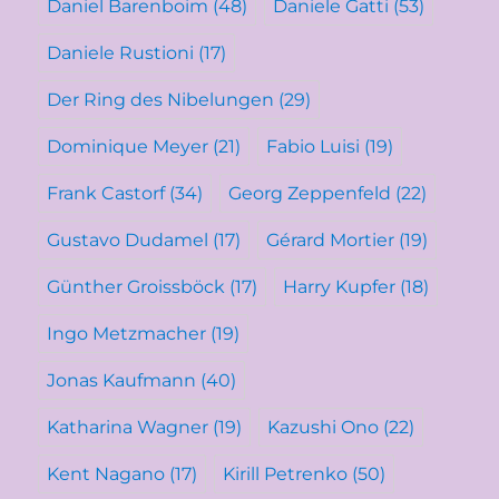
Daniel Barenboim
(48)
Daniele Gatti
(53)
Daniele Rustioni
(17)
Der Ring des Nibelungen
(29)
Dominique Meyer
(21)
Fabio Luisi
(19)
Frank Castorf
(34)
Georg Zeppenfeld
(22)
Gustavo Dudamel
(17)
Gérard Mortier
(19)
Günther Groissböck
(17)
Harry Kupfer
(18)
Ingo Metzmacher
(19)
Jonas Kaufmann
(40)
Katharina Wagner
(19)
Kazushi Ono
(22)
Kent Nagano
(17)
Kirill Petrenko
(50)