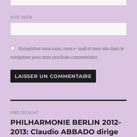
SITE WEB
Enregistrer mon nom, mon e-mail et mon site dans le
navigateur pour mon prochain commentaire.
Navigation
PRÉCÉDENT
de
PHILHARMONIE BERLIN 2012-
Publication
précédente :
2013: Claudio ABBADO dirige
l’article