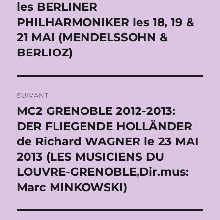
les BERLINER
PHILHARMONIKER les 18, 19 &
21 MAI (MENDELSSOHN &
BERLIOZ)
SUIVANT
MC2 GRENOBLE 2012-2013:
Publication
suivante :
DER FLIEGENDE HOLLÄNDER
de Richard WAGNER le 23 MAI
2013 (LES MUSICIENS DU
LOUVRE-GRENOBLE,Dir.mus:
Marc MINKOWSKI)