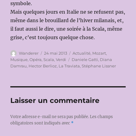
symbole.
Mais quelques jours en Italie ne se refusent pas,
même dans le brouillard de l’hiver milanais, et,
il faut aussi le dire, une soirée à la Scala, même
grise, c’est toujours quelque chose.
Auteur
Publié
Catégories
Wanderer
24 mai 2013
Actualité
,
Mozart
,
le
Étiquettes
Musique
,
Opéra
,
Scala
,
Verdi
Daniele Gatti
,
Diana
Damrau
,
Hector Berlioz
,
La Traviata
,
Stéphane Lissner
Laisser un commentaire
Votre adresse e-mail ne sera pas publiée.
Les champs
obligatoires sont indiqués avec
*