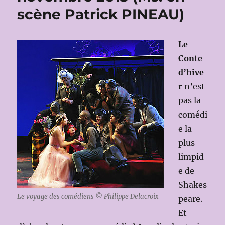
scène Patrick PINEAU)
Le
Conte
d’hive
r
n’est
pas la
comédi
e la
plus
limpid
e de
Shakes
Le voyage des comédiens © Philippe Delacroix
peare.
Et