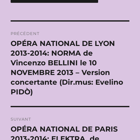
Navigation
PRÉCÉDENT
de
OPÉRA NATIONAL DE LYON
Publication
précédente :
2013-2014: NORMA de
l’article
Vincenzo BELLINI le 10
NOVEMBRE 2013 – Version
concertante (Dir.mus: Evelino
PIDÒ)
SUIVANT
OPÉRA NATIONAL DE PARIS
Publication
suivante :
2013-2014: ELEKTRA, de