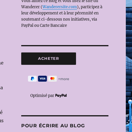
Vous aimez ce Blog et vous lisez le site du
Wanderer (
Wanderersite.com
), participez à
leur développement et à leur pérennité en
soutenant ci-dessous nos initiatives, via
PayPal ou Carte Bancaire
ne
 a
Optimisé par
té
us
POUR ÉCRIRE AU BLOG