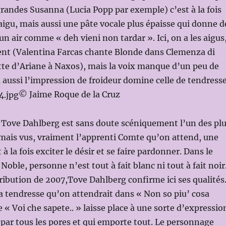
grandes Susanna (Lucia Popp par exemple) c’est à la fois
’aigu, mais aussi une pâte vocale plus épaisse qui donne d
un air comme « deh vieni non tardar ». Ici, on a les aigus
nt (Valentina Farcas chante Blonde dans Clemenza di
tte d’Ariane à Naxos), mais la voix manque d’un peu de
à aussi l’impression de froideur domine celle de tendresse
© Jaime Roque de la Cruz
 Tove Dahlberg est sans doute scéniquement l’un des pl
jamais vus, vraiment l’apprenti Comte qu’on attend, une
t à la fois exciter le désir et se faire pardonner. Dans le
oble, personne n’est tout à fait blanc ni tout à fait noir
tribution de 2007,Tove Dahlberg confirme ici ses qualités
la tendresse qu’on attendrait dans « Non so piu’ cosa
e « Voi che sapete.. » laisse place à une sorte d’expressio
t par tous les pores et qui emporte tout. Le personnage