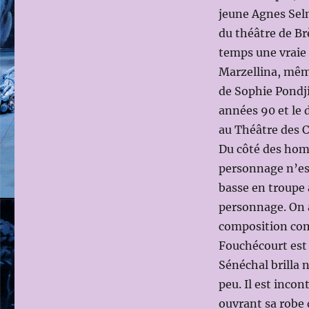
jeune Agnes Selm
du théâtre de B
temps une vraie 
Marzellina, mêm
de Sophie Pondji
années 90 et le 
au Théâtre des 
Du côté des hom
personnage n’est 
basse en troupe à
personnage. On 
composition comm
Fouchécourt est 
Sénéchal brilla 
peu. Il est inco
ouvrant sa robe 