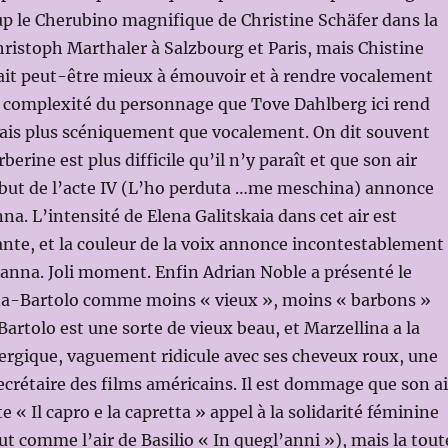
p le Cherubino magnifique de Christine Schäfer dans la
ristoph Marthaler à Salzbourg et Paris, mais Chistine
ait peut-être mieux à émouvoir et à rendre vocalement
a complexité du personnage que Tove Dahlberg ici rend
ais plus scéniquement que vocalement. On dit souvent
rberine est plus difficile qu’il n’y paraît et que son air
but de l’acte IV (L’ho perduta …me meschina) annonce
na. L’intensité de Elena Galitskaia dans cet air est
nte, et la couleur de la voix annonce incontestablement
anna. Joli moment. Enfin Adrian Noble a présenté le
na-Bartolo comme moins « vieux », moins « barbons »
Bartolo est une sorte de vieux beau, et Marzellina a la
ergique, vaguement ridicule avec ses cheveux roux, une
secrétaire des films américains. Il est dommage que son ai
 « Il capro e la capretta » appel à la solidarité féminine
ut comme l’air de Basilio « In quegl’anni »), mais la tout