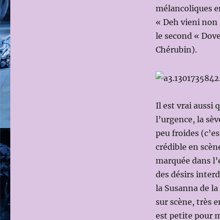
MONTANARI,
mélancoliques en
Ms
« Deh vieni non 
en
le second « Dov
scène:
Adrian
Chérubin).
NOBLE)
Il est vrai aussi 
l’urgence, la sèv
peu froides (c’e
crédible en scèn
marquée dans l’é
des désirs interd
la Susanna de la
sur scène, très e
est petite pour 