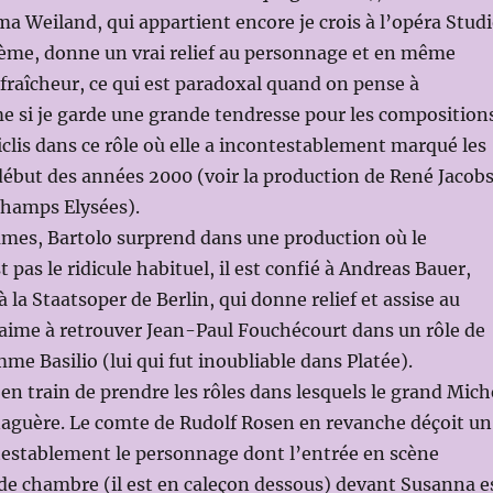
a Weiland, qui appartient encore je crois à l’opéra Stud
rème, donne un vrai relief au personnage et en même
fraîcheur, ce qui est paradoxal quand on pense à
e si je garde une grande tendresse pour les composition
clis dans ce rôle où elle a incontestablement marqué les
début des années 2000 (voir la production de René Jacob
Champs Elysées).
mes, Bartolo surprend dans une production où le
pas le ridicule habituel, il est confié à Andreas Bauer,
 la Staatsoper de Berlin, qui donne relief et assise au
aime à retrouver Jean-Paul Fouchécourt dans un rôle de
e Basilio (lui qui fut inoubliable dans Platée).
en train de prendre les rôles dans lesquels le grand Mich
naguère. Le comte de Rudolf Rosen en revanche déçoit un
ntestablement le personnage dont l’entrée en scène
de chambre (il est en caleçon dessous) devant Susanna e