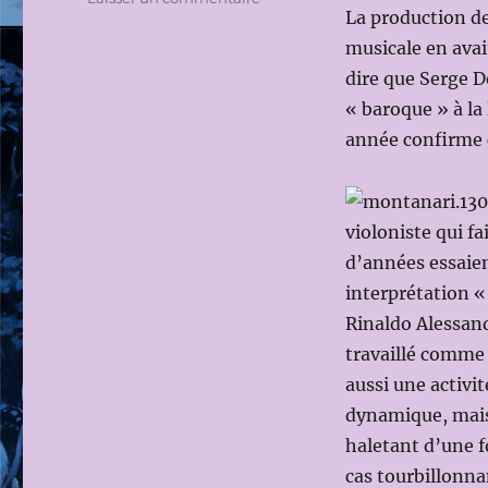
La production de
OPERA
DE
musicale en avai
LYON
dire que Serge 
2010-
« baroque » à la
2011
:
année confirme 
FESTIVAL
MOZART
le
31
violoniste qui fa
mars
d’années essaie
2011
interprétation «
–
LE
Rinaldo Alessand
NOZZE
travaillé comme 
DI
aussi une activit
FIGARO
DE
dynamique, mais 
W.A.MOZART
haletant d’une f
(Dir.mus:
cas tourbillonna
Stefano