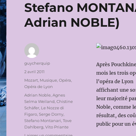
Stefano MONTANA
Adrian NOBLE)
Auteur
guycherquip
Après Pouchkine,
Publié
2 avril 2011
mois les trois o
le
Catégories
Mozart
,
Musique
,
Opéra
,
l’opéra de Lyon 
Opéra de Lyon
affichant une s
Étiquettes
Adrian Noble
,
Agnes
leur majorité pa
Selma Weiland
,
Chistine
Noble, comme le
Schäfer
,
Le Nozze di
Figaro
,
Serge Dorny
,
résultat, des co
Stefano Montanari
,
Tove
public pour un 
Dahlberg
,
Vito Priante
sur
Laisser un commentaire