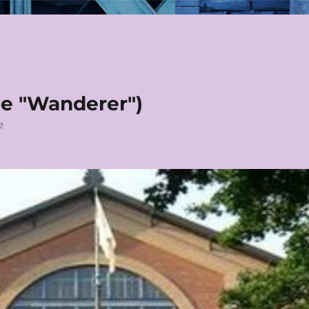
le "Wanderer")
e