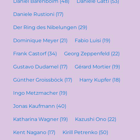
Daniel Barenboim
(48)
Daniele Gatti
(53)
Daniele Rustioni
(17)
Der Ring des Nibelungen
(29)
Dominique Meyer
(21)
Fabio Luisi
(19)
Frank Castorf
(34)
Georg Zeppenfeld
(22)
Gustavo Dudamel
(17)
Gérard Mortier
(19)
Günther Groissböck
(17)
Harry Kupfer
(18)
Ingo Metzmacher
(19)
Jonas Kaufmann
(40)
Katharina Wagner
(19)
Kazushi Ono
(22)
Kent Nagano
(17)
Kirill Petrenko
(50)