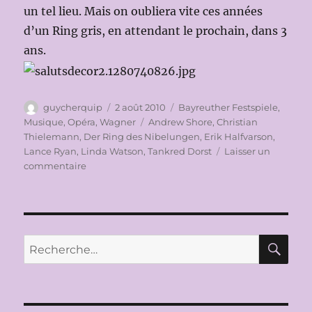
un tel lieu. Mais on oubliera vite ces années
d’un Ring gris, en attendant le prochain, dans 3
ans.
Auteur
Publié
Catégories
guycherquip
2 août 2010
Bayreuther Festspiele
,
le
Étiquettes
Musique
,
Opéra
,
Wagner
Andrew Shore
,
Christian
Thielemann
,
Der Ring des Nibelungen
,
Erik Halfvarson
,
Lance Ryan
,
Linda Watson
,
Tankred Dorst
Laisser un
sur
commentaire
BAYREUTHER
FESTSPIELE
2010:
GÖTTERDÄMMERUNG
le
RE
Recherche
1er
pour :
août
2010
(Christian
THIELEMANN