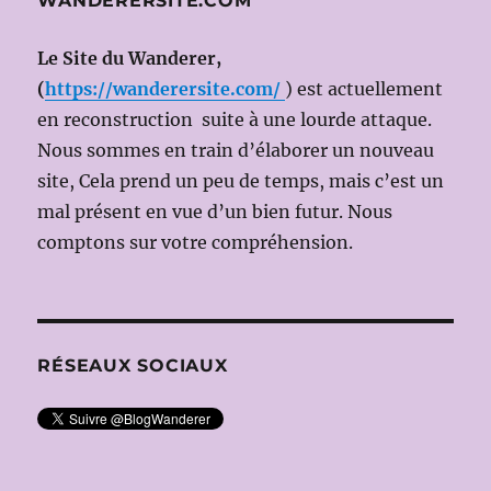
WANDERERSITE.COM
en
scène:
Marco
Le Site du Wanderer,
Arturo
(
https://wanderersite.com/
) est actuellement
MARELLI)
en reconstruction suite à une lourde attaque.
avec
Renée
Nous sommes en train d’élaborer un nouveau
FLEMING
site, Cela prend un peu de temps, mais c’est un
et
mal présent en vue d’un bien futur. Nous
Michael
VOLLE
comptons sur votre compréhension.
RÉSEAUX SOCIAUX