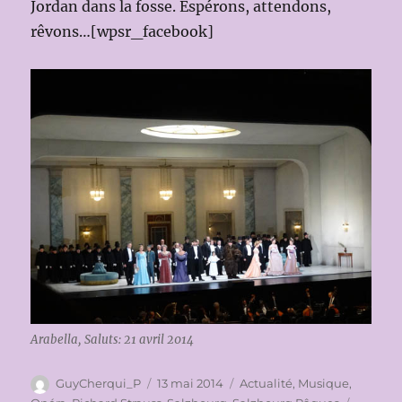
Jordan dans la fosse. Espérons, attendons,
rêvons…[wpsr_facebook]
Arabella, Saluts: 21 avril 2014
Auteur
Publié
Catégories
GuyCherqui_P
13 mai 2014
Actualité
,
Musique
,
le
Étiquet