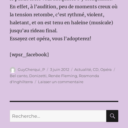
En effet, à l’audition, peu de moments creux où
la tension retombe, c’est rythmé, violent,
haletant, et on est tenu en haleine (musicale)
jusqu’au rideau final.
Essayez cet opéra, vous l’adopterez!
[wpsr_facebook]
Auteur
Publié
Catégories
Étiqu
GuyCherqui_P
3 juin 2012
Actualité
,
CD
,
Opéra
le
Bel canto
,
Donizetti
,
Renée Fleming
,
Rosmonda
sur
d'Inghilterra
Laisser un commentaire
DISQUES
CD
&
DVD:
MES
RE
Recherche
ENREGISTREMENTS
pour :
PRÉFÉRÉS/