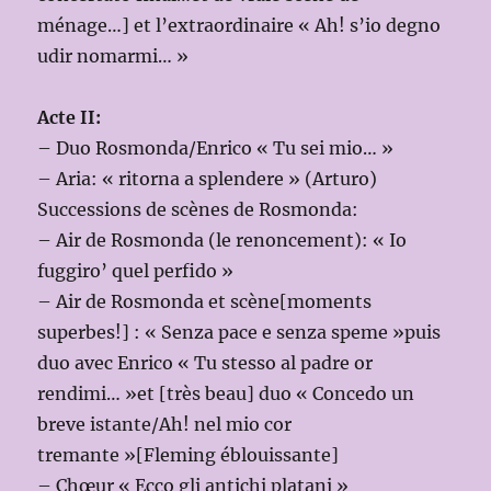
ménage…] et l’extraordinaire « Ah! s’io degno
udir nomarmi… »
Acte II:
– Duo Rosmonda/Enrico « Tu sei mio… »
– Aria: « ritorna a splendere » (Arturo)
Successions de scènes de Rosmonda:
– Air de Rosmonda (le renoncement): « Io
fuggiro’ quel perfido »
– Air de Rosmonda et scène[moments
superbes!] : « Senza pace e senza speme »puis
duo avec Enrico « Tu stesso al padre or
rendimi… »et [très beau] duo « Concedo un
breve istante/Ah! nel mio cor
tremante »[Fleming éblouissante]
– Chœur « Ecco gli antichi platani »