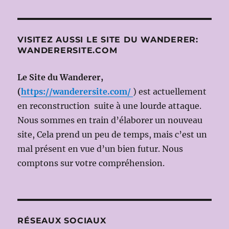
BEL
CANTO
à
découvrir:
VISITEZ AUSSI LE SITE DU WANDERER:
ROSMONDA
WANDERERSITE.COM
D’INGHILTERRA
de
Le Site du Wanderer,
Gaetano
DONIZETTI
(
https://wanderersite.com/
) est actuellement
en reconstruction suite à une lourde attaque.
Nous sommes en train d’élaborer un nouveau
site, Cela prend un peu de temps, mais c’est un
mal présent en vue d’un bien futur. Nous
comptons sur votre compréhension.
RÉSEAUX SOCIAUX