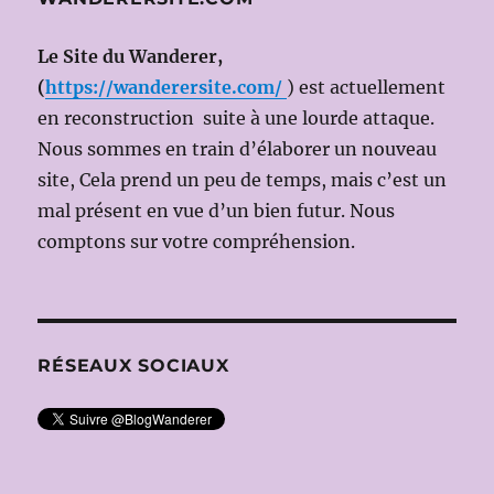
le
6
Le Site du Wanderer,
AOÛT
2014
(
https://wanderersite.com/
) est actuellement
(Ms
en reconstruction suite à une lourde attaque.
en
Nous sommes en train d’élaborer un nouveau
scène:
David
site, Cela prend un peu de temps, mais c’est un
BOBÉE)
mal présent en vue d’un bien futur. Nous
avec
comptons sur votre compréhension.
Béatrice
DALLE
RÉSEAUX SOCIAUX