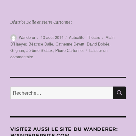
Béatrice Dalle et Pierre Cartonnet
Auteur
Publié
Catégories
Étiquettes
Wanderer
13 août 2014
Actualité
,
Théâtre
Alain
le
D’Haeyer
,
Béatrice Dalle
,
Catherine Dewitt
,
David Bobée
,
Grignan
,
Jérôme Bidaux
,
Pierre Cartonnet
Laisser un
sur
commentaire
FÊTES
NOCTURNES
DE
GRIGNAN
2014:
RE
Recherche
THÉÂTRE
pour :
–
LUCRÈCE
BORGIA
de
Victor
VISITEZ AUSSI LE SITE DU WANDERER:
HUGO
WANDERERSITE.COM