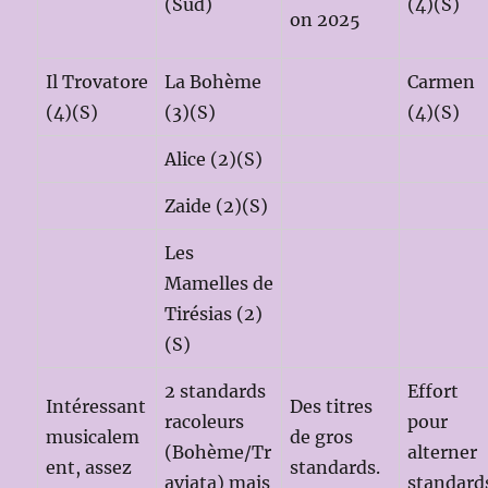
(Sud)
(4)(S)
on 2025
Il Trovatore
La Bohème
Carmen
(4)(S)
(3)(S)
(4)(S)
Alice (2)(S)
Zaide (2)(S)
Les
Mamelles de
Tirésias (2)
(S)
2 standards
Effort
Intéressant
Des titres
racoleurs
pour
musicalem
de gros
(Bohème/Tr
alterner
ent, assez
standards.
aviata) mais
standard