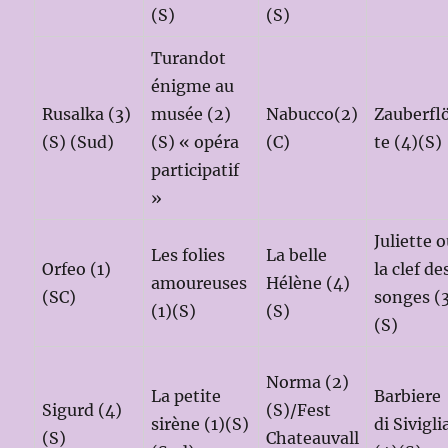
(S)
(S)
Turandot
énigme au
Rusalka (3)
musée (2)
Nabucco(2)
Zauberfl
(S) (Sud)
(S) « opéra
(C)
te (4)(S)
participatif
»
Juliette 
Les folies
La belle
Orfeo (1)
la clef de
amoureuses
Hélène (4)
(SC)
songes (
(1)(S)
(S)
(S)
Norma (2)
La petite
Barbiere
Sigurd (4)
(S)/Fest
sirène (1)(S)
di Sivigli
(S)
Chateauvall