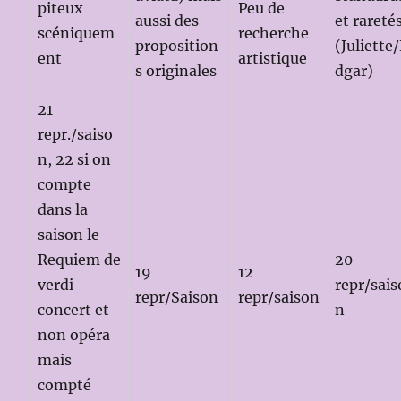
piteux
Peu de
aussi des
et rareté
scéniquem
recherche
proposition
(Juliette
ent
artistique
s originales
dgar)
21
repr./saiso
n, 22 si on
compte
dans la
saison le
Requiem de
20
19
12
verdi
repr/sais
repr/Saison
repr/saison
concert et
n
non opéra
mais
compté