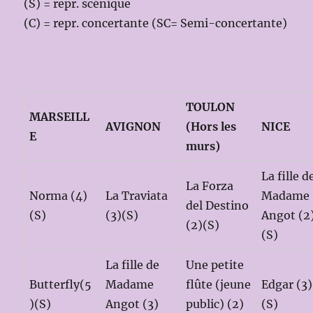
(S) = repr. scénique
(C) = repr. concertante (SC= Semi-concertante)
TOULON
MARSEILL
AVIGNON
(Hors les
NICE
E
murs)
La fille d
La Forza
Norma (4)
La Traviata
Madame
del Destino
(S)
(3)(S)
Angot (2
(2)(S)
(S)
La fille de
Une petite
Butterfly(5
Madame
flûte (jeune
Edgar (3)
)(S)
Angot (3)
public) (2)
(S)