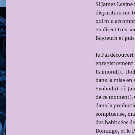
Si James Levine
MEMORIAM
JAMES
disparition me 
LEVINE
qui m’a accompag
(1943-
en direct très s
2021)
Bayreuth et pui
Je l’ai découvert
enregistrement
Raimondi)… Rolf
dans la mise en 
Svoboda) où Jame
de ce moment). 
dans la producti
somptueuse, mag
des habituées de 
Domingo, et le P