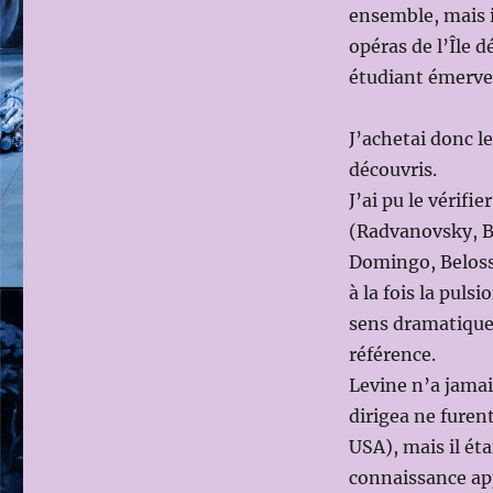
ensemble, mais i
opéras de l’Île d
étudiant émerveil
J’achetai donc le
découvris.
J’ai pu le vérif
(Radvanovsky, B
Domingo, Belosse
à la fois la puls
sens dramatique 
référence.
Levine n’a jamais
dirigea ne fure
USA), mais il ét
connaissance app