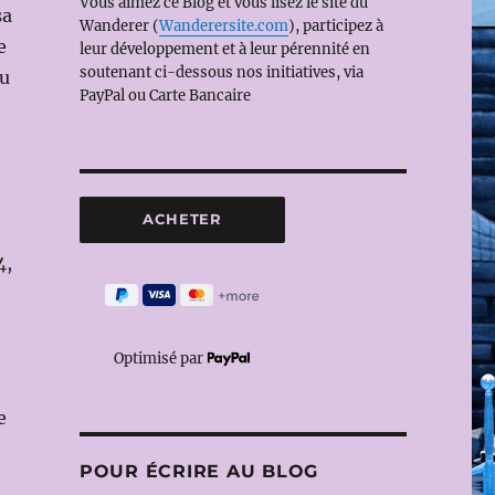
Vous aimez ce Blog et vous lisez le site du
sa
Wanderer (
Wanderersite.com
), participez à
e
leur développement et à leur pérennité en
soutenant ci-dessous nos initiatives, via
du
PayPal ou Carte Bancaire
4,
Optimisé par
e
POUR ÉCRIRE AU BLOG