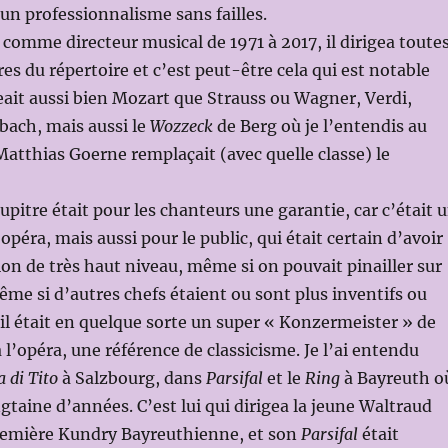
’un professionnalisme sans failles.
 comme directeur musical de 1971 à 2017, il dirigea toute
es du répertoire et c’est peut-être cela qui est notable
igeait aussi bien Mozart que Strauss ou Wagner, Verdi,
bach, mais aussi le
Wozzeck
de Berg où je l’entendis au
atthias Goerne remplaçait (avec quelle classe) le
upitre était pour les chanteurs une garantie, car c’était 
péra, mais aussi pour le public, qui était certain d’avoir
on de très haut niveau, même si on pouvait pinailler sur
ême si d’autres chefs étaient ou sont plus inventifs ou
 il était en quelque sorte un super « Konzermeister » de
 l’opéra, une référence de classicisme. Je l’ai entendu
 di Tito
à Salzbourg, dans
Parsifal
et le
Ring
à Bayreuth o
ngtaine d’années. C’est lui qui dirigea la jeune Waltraud
remière Kundry Bayreuthienne, et son
Parsifal
était