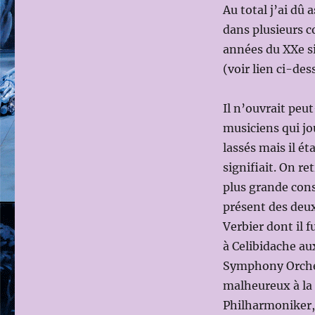
Au total j’ai dû 
dans plusieurs c
années du XXe si
(voir lien ci-d
Il n’ouvrait peu
musiciens qui jo
lassés mais il ét
signifiait. On re
plus grande cons
présent des deux
Verbier dont il f
à Celibidache a
Symphony Orchest
malheureux à la 
Philharmoniker, f