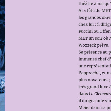
théâtre ainsi qu
A la tête du MET
les grandes œuvr
chez lui : il dir
Puccini ou Offen
MET un soir où M
Wozzeck prévu.
Sa présence au p
immense chef d’o
une représentati
l’approche, et m
plus novateurs ;
très grand luxe à
dans
La Clemenza
il dirigea une vi
Meier dans sa p