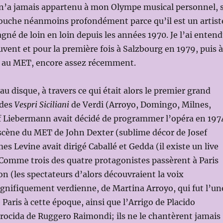
 n’a jamais appartenu à mon Olympe musical personnel, 
touche néanmoins profondément parce qu’il est un artist
né de loin en loin depuis les années 1970. Je l’ai enten
ouvent et pour la première fois à Salzbourg en 1979, puis à
s au MET, encore assez récemment.
 au disque, à travers ce qui était alors le premier grand
 des
Vespri Siciliani
de Verdi (Arroyo, Domingo, Milnes,
 Liebermann avait décidé de programmer l’opéra en 197
scène du MET de John Dexter (sublime décor de Josef
s Levine avait dirigé Caballé et Gedda (il existe un live
Comme trois des quatre protagonistes passèrent à Paris
on (les spectateurs d’alors découvraient la voix
nifiquement verdienne, de Martina Arroyo, qui fut l’un
Paris à cette époque, ainsi que l’Arrigo de Placido
rocida de Ruggero Raimondi; ils ne le chantèrent jamais