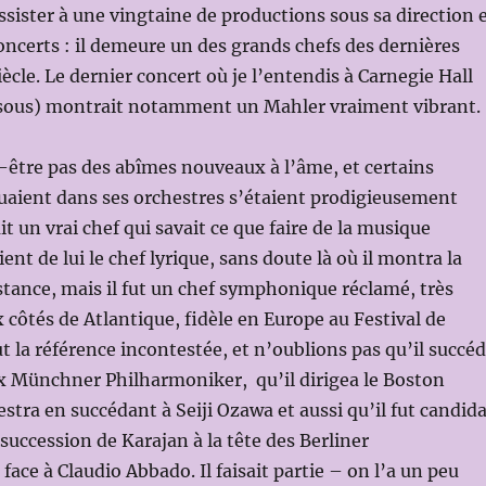
assister à une vingtaine de productions sous sa direction 
oncerts : il demeure un des grands chefs des dernières
ècle. Le dernier concert où je l’entendis à Carnegie Hall
essous) montrait notamment un Mahler vraiment vibrant.
t-être pas des abîmes nouveaux à l’âme, et certains
uaient dans ses orchestres s’étaient prodigieusement
ait un vrai chef qui savait ce que faire de la musique
tient de lui le chef lyrique, sans doute là où il montra la
tance, mais il fut un chef symphonique réclamé, très
 côtés de Atlantique, fidèle en Europe au Festival de
ut la référence incontestée, et n’oublions pas qu’il succé
ux Münchner Philharmoniker, qu’il dirigea le Boston
ra en succédant à Seiji Ozawa et aussi qu’il fut candida
succession de Karajan à la tête des Berliner
ace à Claudio Abbado. Il faisait partie – on l’a un peu