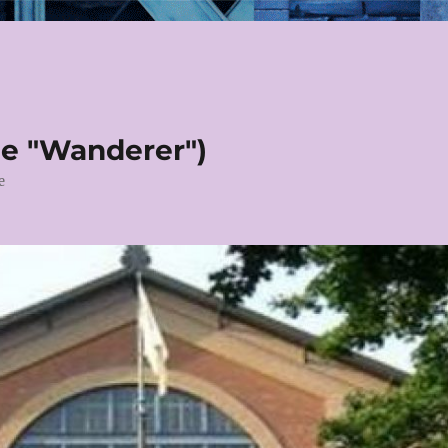
le "Wanderer")
e