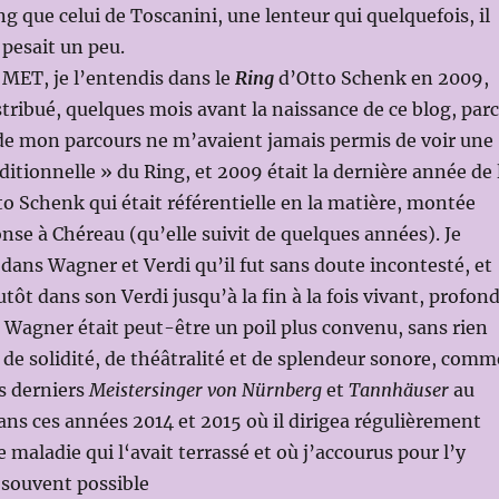
ng que celui de Toscanini, une lenteur qui quelquefois, il
, pesait un peu.
MET, je l’entendis dans le
Ring
d’Otto Schenk en 2009,
ribué, quelques mois avant la naissance de ce blog, par
 de mon parcours ne m’avaient jamais permis de voir une
ditionnelle » du Ring, et 2009 était la dernière année de 
o Schenk qui était référentielle en la matière, montée
e à Chéreau (qu’elle suivit de quelques années). Je
 dans Wagner et Verdi qu’il fut sans doute incontesté, et
tôt dans son Verdi jusqu’à la fin à la fois vivant, profond
Wagner était peut-être un poil plus convenu, sans rien
s de solidité, de théâtralité et de splendeur sonore, comm
s derniers
Meistersinger von Nürnberg
et
Tannhäuser
au
ans ces années 2014 et 2015 où il dirigea régulièrement
e maladie qui l‘avait terrassé et où j’accourus pour l’y
 souvent possible