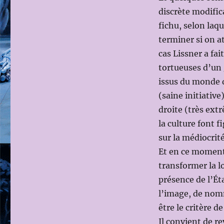
discrète modifica
fichu, selon laq
terminer si on a
cas Lissner a fa
tortueuses d’un 
issus du monde 
(saine initiative
droite (très ext
la culture font f
sur la médiocri
Et en ce moment,
transformer la lo
présence de l’Ét
l’image, de nomm
être le critère 
Il convient de re