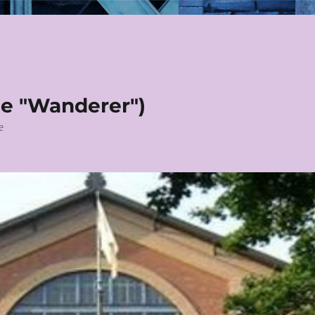
le "Wanderer")
e