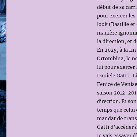
début de sa carri
pour exercer les
look (Bastille e
manière ignomini
la direction, et 
En 2025, à la fi
Ortombina, le no
lui pour exercer 
Daniele Gatti. L
Fenice de Venise
saison 2012-2013
direction. Et so
temps que celui
mandat de transi
Gatti d’accéder à
Je vais essayer 