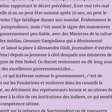
tion rapportant le décret précédent, il est vrai très mal
uelle si on ne peut être nommé après 70 ans, on peut le
tteint l’âge fatidique durant son mandat. Évidemment le
it jurisprudence, mais c’est aussi le signe des manœuvres
gouvernement peu fiable, avec des Ministres de la cultur
des médias, Gennaro Sangiuliano qui a démissionné
) et laissé la place à Alessandro Giuli, journaliste d’extrê
rême) depuis sa jeunesse à côté desquels nos ministres de
igure de Prix Nobel. Ce discret revirement en dit long auss
té des excellences gouvernementales…
 ce qui intéresse surtout le gouvernement, c’est de
i sur les Fondations et renforcer dans les conseils la
at, au détriment des représentants locaux et au niveau d
er à la tête de ces institutions des italiens, ce qui semb
de compétence ultime.
venir sur la présence de
Sovrintendenti
ou de managers