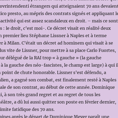
sovrintendenti étrangers qui atteignaient 70 ans devaien
illico presto, au mépris des contrats signés et appliquant l
oactivité qui est assez scandaleux en droit. – mais ce sont
 : le droit, c’est moi-. Ce décret visait en réalité deux
n premier lieu Stéphane Lissner à Naples et à terme
à Milan. C’était un décret ad hominem qui visait à se
lus vite de Lissner, pour mettre à sa place Carlo Fuortes,
r délégué de la RAI trop « à gauche » (la gauche
 la gauche des néo-fascistes, le champ est large) à qui i
un point de chute honorable. Lissner s’est défendu, a
talien, a gagné son combat, est finalement resté à Naples
égale de son contrat, au début de cette année. Dominique
, à son très grand regret et au regret de tous les
âtre, a dû lui aussi quitter son poste en février dernier,
limite fatidique des 70 ans.
aines après le départ de Dominique Meyer paraît une