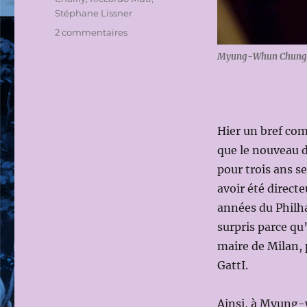
Stéphane Lissner
sur
2 commentaires
SCALA :
Myung-Whun Chung (à
LE
NOUVEAU
DIRECTEUR
MUSICAL
N’EST
Hier un bref co
PAS
CELUI
que le nouveau d
QU’ON
pour trois ans s
ATTENDAIT
avoir été direct
années du Philh
surpris parce qu
maire de Milan, 
GattI.
Ainsi, à Myung-