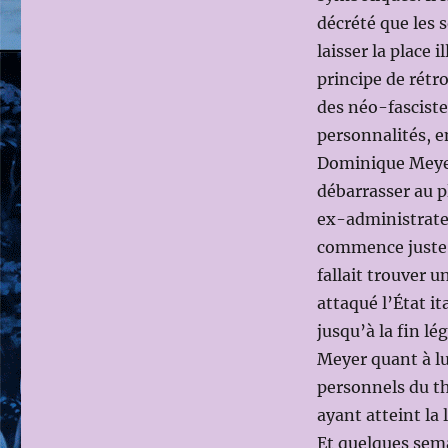
décrété que les 
laisser la place 
principe de rétr
des néo-fascistes
personnalités, e
Dominique Meyer 
débarrasser au p
ex-administrateu
commence juste à
fallait trouver 
attaqué l’État i
jusqu’à la fin l
Meyer quant à lui
personnels du thé
ayant atteint la 
Et quelques sem