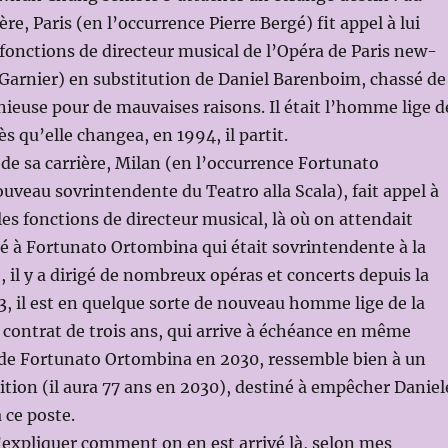
ère, Paris (en l’occurrence Pierre Bergé) fit appel à lui
 fonctions de directeur musical de l’Opéra de Paris new-
t Garnier) en substitution de Daniel Barenboim, chassé de
euse pour de mauvaises raisons. Il était l’homme lige d
dès qu’elle changea, en 1994, il partit.
n de sa carrière, Milan (en l’occurrence Fortunato
uveau sovrintendente du Teatro alla Scala), fait appel à
les fonctions de directeur musical, là où on attendait
ié à Fortunato Ortombina qui était sovrintendente à la
, il y a dirigé de nombreux opéras et concerts depuis la
, il est en quelque sorte de nouveau homme lige de la
n contrat de trois ans, qui arrive à échéance en même
 de Fortunato Ortombina en 2030, ressemble bien à un
tion (il aura 77 ans en 2030), destiné à empêcher Daniel
 ce poste.
d’expliquer comment on en est arrivé là, selon mes