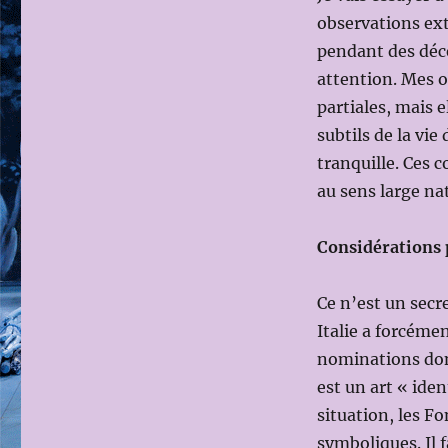
observations ext
pendant des déce
attention. Mes o
partiales, mais e
subtils de la vie
tranquille. Ces 
au sens large nat
Considérations p
Ce n’est un secr
Italie a forcémen
nominations don
est un art « ident
situation, les F
symboliques. Il f