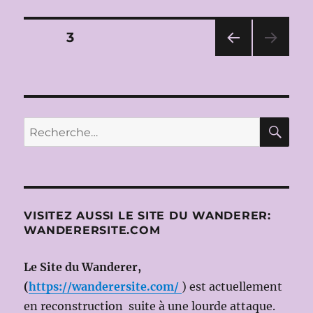
DE
PARIS
Pagination
PAGE
3
2009-
2010:
PAG
des
DON
E
CARLO
PRÉ
publications
CÉD
de
ENT
Giuseppe
RE
Recherche
E
Verdi,
pour :
à
l’Opéra
Bastille
(14
mars
VISITEZ AUSSI LE SITE DU WANDERER:
2010)
WANDERERSITE.COM
Le Site du Wanderer,
(
https://wanderersite.com/
) est actuellement
en reconstruction suite à une lourde attaque.