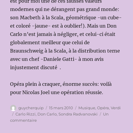
est pour moi une de ces fausses valeurs
modernes qui ne dérangent pas grand monde:
son Macbeth à la Scala, géométrique -un cube-
et coloré -jaune- est à oublier!). Mais un Don
Carlo n’est jamais à négliger, et celui-ci était
globalement meilleur que celui de
Braunschweig à la Scala, à la distribution terne
avec un chef -Daniele Gatti- à mon avis
injustement discuté .
Opéra plein à craquer, énorme succès: voilà
pour Nicolas Joel une opération réussie.
Auteur
Publié
Catégories
guycherquip
15 mars 2010
Musique
,
Opéra
,
Verdi
le
Étiquettes
Carlo Rizzi
,
Don Carlo
,
Sondra Radvanovski
Un
sur
commentaire
OPÉRA
NATIONAL