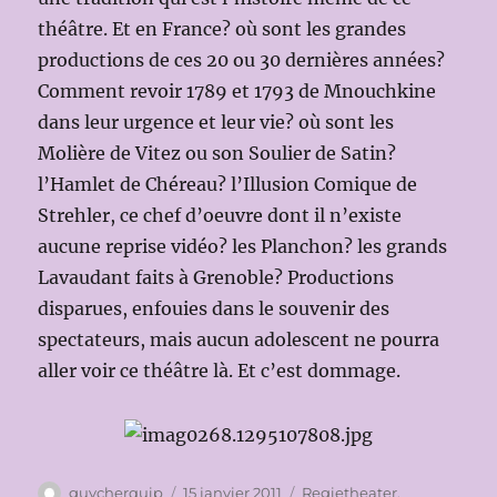
théâtre. Et en France? où sont les grandes
productions de ces 20 ou 30 dernières années?
Comment revoir 1789 et 1793 de Mnouchkine
dans leur urgence et leur vie? où sont les
Molière de Vitez ou son Soulier de Satin?
l’Hamlet de Chéreau? l’Illusion Comique de
Strehler, ce chef d’oeuvre dont il n’existe
aucune reprise vidéo? les Planchon? les grands
Lavaudant faits à Grenoble? Productions
disparues, enfouies dans le souvenir des
spectateurs, mais aucun adolescent ne pourra
aller voir ce théâtre là. Et c’est dommage.
Auteur
Publié
Catégories
guycherquip
15 janvier 2011
Regietheater
,