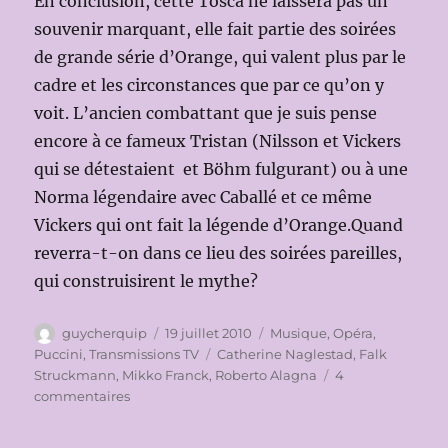
En conclusion, cette Tosca ne laissera pas un
souvenir marquant, elle fait partie des soirées
de grande série d’Orange, qui valent plus par le
cadre et les circonstances que par ce qu’on y
voit. L’ancien combattant que je suis pense
encore à ce fameux Tristan (Nilsson et Vickers
qui se détestaient et Böhm fulgurant) ou à une
Norma légendaire avec Caballé et ce même
Vickers qui ont fait la légende d’Orange.Quand
reverra-t-on dans ce lieu des soirées pareilles,
qui construisirent le mythe?
Auteur
Publié
Catégories
guycherquip
19 juillet 2010
Musique
,
Opéra
,
le
Étiquettes
Puccini
,
Transmissions TV
Catherine Naglestad
,
Falk
Struckmann
,
Mikko Franck
,
Roberto Alagna
4
sur
commentaires
TOSCA
aux