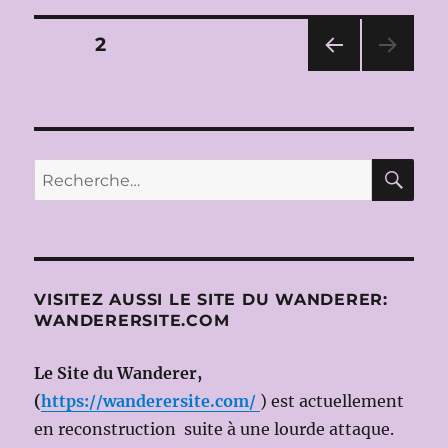
CHOREGIES
D’ORANGE
Pagination
PAGE
2
(Transmission
TV)
PAG
des
avec
E
Roberto
PRÉ
publications
CÉD
ALAGNA
ENT
(Direction
RE
Recherche
E
MIKKO
pour :
FRANCK)
VISITEZ AUSSI LE SITE DU WANDERER:
WANDERERSITE.COM
Le Site du Wanderer,
(
https://wanderersite.com/
) est actuellement
en reconstruction suite à une lourde attaque.