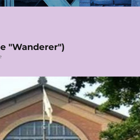
le "Wanderer")
e