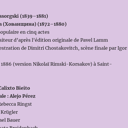
ssorgski (1839–1881)
a (Хованщина) (1872–1880)
opulaire en cinq actes
iteur d’après l’édition originale de Pavel Lamm
estration de Dimitri Chostakovitch, scène finale par Igor
er 1886 (version Nikolaï Rimski-Korsakov) à Saint-
Calixto Bieito
le : Alejo Pérez
Rebecca Ringst
 Krügler
ael Bauer