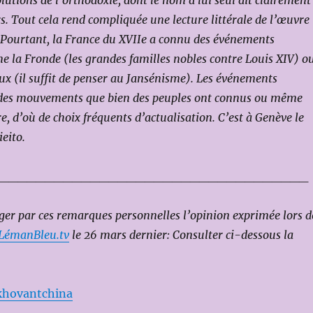
olutions de l’orthodoxie, dont le nom à lui seul dit clairement
s. Tout cela rend compliquée une lecture littérale de l’œuvre
. Pourtant, la France du XVIIe a connu des événements
 la Fronde (les grandes familles nobles contre Louis XIV) o
ieux (il suffit de penser au Jansénisme). Les événements
et des mouvements que bien des peuples ont connus ou même
, d’où de choix fréquents d’actualisation. C’est à Genève le
ieito.
__________________________________
nger par ces remarques personnelles l’opinion exprimée lors d
LémanBleu.tv
le 26 mars dernier: Consulter ci-dessous la
khovantchina