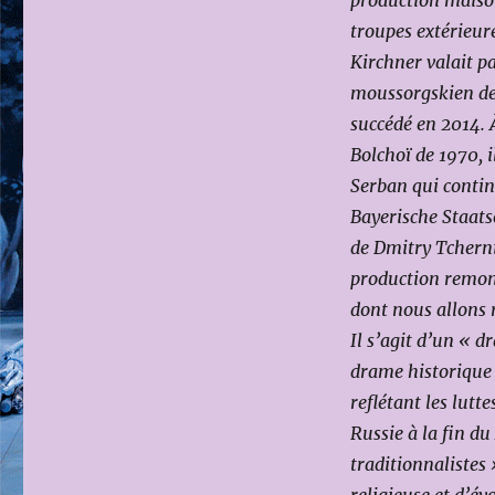
production maison:
troupes extérieure
Kirchner valait p
moussorgskien dev
succédé en 2014. 
Bolchoï de 1970, 
Serban qui contin
Bayerische Staats
de Dmitry Tcherni
production remont
dont nous allons 
Il s’agit d’un « d
drame historique 
reflétant les lutt
Russie à la fin du
traditionnalistes 