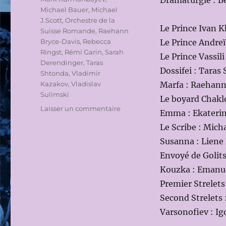
Dramaturgie : B
Michael Bauer
,
Michael
J.Scott
,
Orchestre de la
Le Prince Ivan 
Suisse Romande
,
Raehann
Bryce-Davis
,
Rebecca
Le Prince Andre
Ringst
,
Rémi Garin
,
Sarah
Le Prince Vassil
Derendinger
,
Taras
Dossifei : Taras
Shtonda
,
Vladimir
Kazakov
,
Vladislav
Marfa : Raehann
Sulimski
Le boyard Chaklo
sur
Laisser un commentaire
Emma : Ekateri
KHOVANTCHINA
Le Scribe : Micha
À
GENÈVE:
Susanna : Liene
MUSIQUE
Envoyé de Golits
AU
Kouzka : Emanu
SOMMET,
PRODUCTION
Premier Strelets
DISCUTABLE
Second Strelets
Varsonofiev : Ig