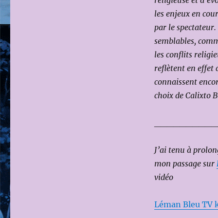
religieuse et d’év
les enjeux en cour
par le spectateur
semblables, comme
les conflits relig
reflètent en eff
connaissent encore
choix de Calixto B
__________
J’ai tenu à prolo
mon passage sur
vidéo
Léman Bleu TV 