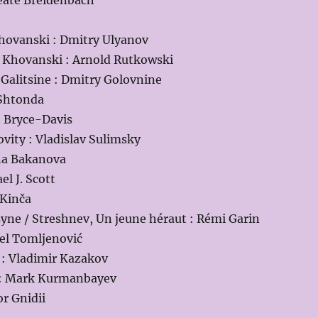
eate Breidenbach
Khovanski : Dmitry Ulyanov
ï Khovanski : Arnold Rutkowski
i Galitsine : Dmitry Golovnine
 Shtonda
 Bryce-Davis
vity : Vladislav Sulimsky
na Bakanova
el J. Scott
 Kinča
yne / Streshnev, Un jeune héraut : Rémi Garin
el Tomljenović
 : Vladimir Kazakov
 : Mark Kurmanbayev
or Gnidii