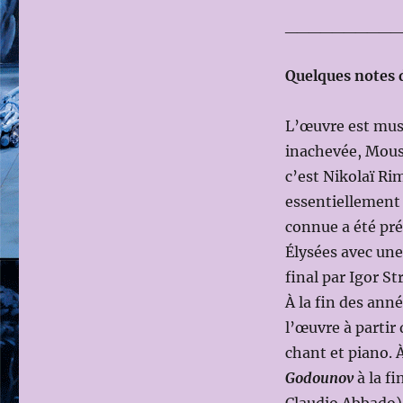
__________
Quelques notes d
L’œuvre est mus
inachevée, Mouss
c’est Nikolaï Ri
essentiellement 
connue a été pr
Élysées avec une
final par Igor St
À la fin des ann
l’œuvre à partir 
chant et piano. À
Godounov
à la fi