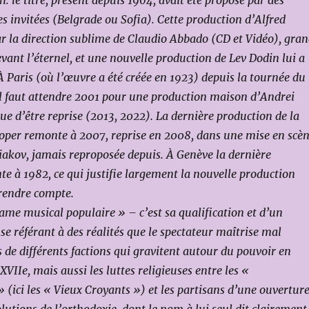
 le titre, présent depuis 1964, avait été proposé par des
s invitées (Belgrade ou Sofia). Cette production d’Alfred
ar la direction sublime de Claudio Abbado (CD et Vidéo), gra
ant l’éternel, et une nouvelle production de Lev Dodin lui a
À Paris (où l’œuvre a été créée en 1923) depuis la tournée du
il faut attendre 2001 pour une production maison d’Andrei
ue d’être reprise (2013, 2022). La dernière production de la
oper remonte à 2007, reprise en 2008, dans une mise en scè
akov, jamais reproposée depuis. À Genève la dernière
e à 1982, ce qui justifie largement la nouvelle production
rendre compte.
rame musical populaire » – c’est sa qualification et d’un
se référant à des réalités que le spectateur maîtrise mal
es de différents factions qui gravitent autour du pouvoir en
 XVIIe, mais aussi les luttes religieuses entre les «
» (ici les « Vieux Croyants ») et les partisans d’une ouvertur