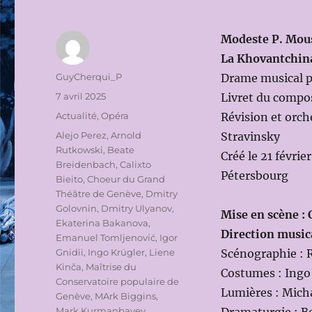
Modeste P. Mou
La Khovantchin
Auteur
GuyCherqui_P
Drame musical p
Publié
7 avril 2025
Livret du compos
le
Catégories
Actualité
,
Opéra
Révision et orch
Étiquettes
Alejo Perez
,
Arnold
Stravinsky
Rutkowski
,
Beate
Créé le 21 févri
Breidenbach
,
Calixto
Pétersbourg
Bieito
,
Choeur du Grand
Théâtre de Genève
,
Dmitry
Golovnin
,
Dmitry Ulyanov
,
Mise en scène : 
Ekaterina Bakanova
,
Direction musica
Emanuel Tomljenović
,
Igor
Gnidii
,
Ingo Krügler
,
Liene
Scénographie : 
Kinča
,
Maîtrise du
Costumes : Ingo
Conservatoire populaire de
Lumières : Mich
Genève
,
MArk Biggins
,
Mark Kurmanbayev
,