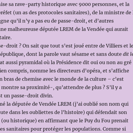
ise sa rave-party historique avec 9000 personnes, et la
éfet (un as des protocoles sanitaires), de la ministre de 
igne qu’il n’y a pas eu de passe-droit, et d’autres
 une malheureuse députée LREM de la Vendée qui aurait
taire.
e-droit ? On sait que tout s’est joué entre de Villiers et l
République, dont la parole vaut sésame et sans doute
dit l
at aussi pyramidal où la Présidence dit oui ou non au gré
bien compris, nomme les directeurs d’opéra, et s’affiche
 bras de chemise avec le monde de la culture – c’est
ontre sa proximité-, qu’attendre de plus ? S’il y a
st un passe-droit divin.
mé la députée de Vendée LREM (j’ai oublié son nom qui
te dans les oubliettes de l’histoire) qui défendait son
 (ou historique) en affirmant que le Puy du Fou prenait
es sanitaires pour protéger les populations. Comme si