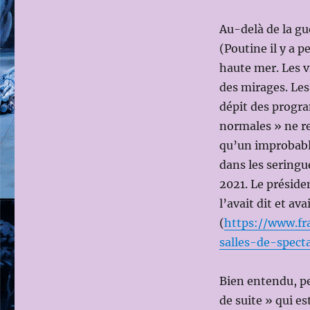
Au-delà de la g
(Poutine il y a p
haute mer. Les v
des mirages. Les 
dépit des progra
normales » ne re
qu’un improbable 
dans les seringu
2021. Le préside
l’avait dit et av
(
https://www.fr
salles-de-spect
Bien entendu, pe
de suite » qui es