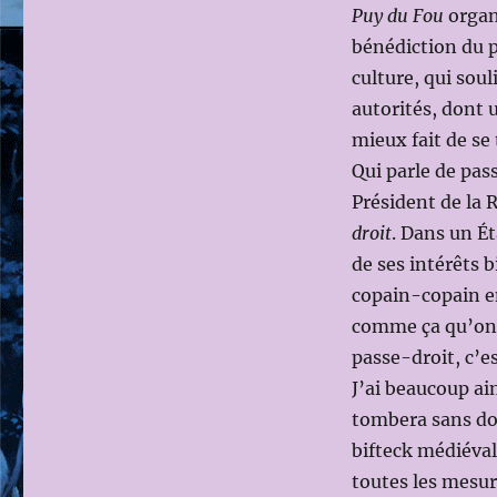
DES
Puy du Fou
organ
ARTS…
bénédiction du pr
culture, qui soul
autorités, dont
mieux fait de se 
Qui parle de pass
Président de la 
droit
. Dans un Ét
de ses intérêts 
copain-copain en
comme ça qu’on m
passe-droit, c’e
J’ai beaucoup ai
tombera sans dou
bifteck médiéval
toutes les mesur