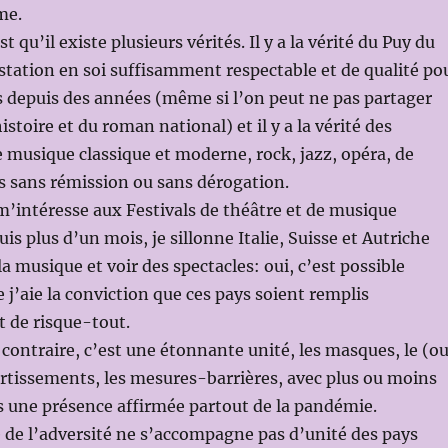
me.
t qu’il existe plusieurs vérités. Il y a la vérité du Puy du
tation en soi suffisamment respectable et de qualité po
es depuis des années (même si l’on peut ne pas partager
histoire et du roman national) et il y a la vérité des
de musique classique et moderne, rock, jazz, opéra, de
ts sans rémission ou sans dérogation.
m’intéresse aux Festivals de théâtre et de musique
uis plus d’un mois, je sillonne Italie, Suisse et Autriche
a musique et voir des spectacles: oui, c’est possible
e j’aie la conviction que ces pays soient remplis
t de risque-tout.
u contraire, c’est une étonnante unité, les masques, le (o
vertissements, les mesures-barrières, avec plus ou moins
is une présence affirmée partout de la pandémie.
 de l’adversité ne s’accompagne pas d’unité des pays