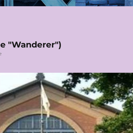
le "Wanderer")
e