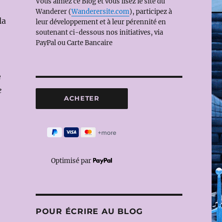
Vous aimez ce Blog et vous lisez le site du
Wanderer (
Wanderersite.com
), participez à
la
leur développement et à leur pérennité en
soutenant ci-dessous nos initiatives, via
PayPal ou Carte Bancaire
e
e
Optimisé par
POUR ÉCRIRE AU BLOG