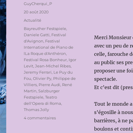
Auteur
GuyCherqui_P
Publié
20 août 2020
le
Catégories
Actualité
Étiquettes
Bayreuther Festspiele
,
Daniele Gatti
,
Festival
Merci Monsieur d
d'Avignon
,
Festival
avec un peu de r
International de Piano de
lLa Roque d'Anthéron
,
celle, farouche d
Festival Rosa Bonheur
,
Igor
au public ses pr
Levit
,
Jean-Michel Ribes
,
proposer une foi
Jeremy Ferrari
,
Le Puy du
Fou
,
Olivier Py
,
Philippe de
spectacle.
Villiers
,
Pierre Audi
,
René
Et c’est dit (pre
Martin
,
Salzburger
Festspiele
,
Teatro
dell'Opera di Roma
,
Tout le monde a
Thomas Jolly
s’égosille à nou
sur
4 commentaires
barrières, à ne p
FRANCE
boulons et conti
MÈRE