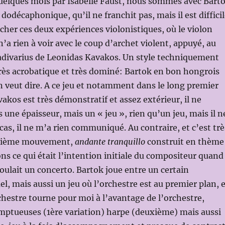
 quelques mois par Isabelle Faust, nous sommes avec Bart
 dodécaphonique, qu’il ne franchit pas, mais il est diffici
cher ces deux expériences violonistiques, où le violon
’a rien à voir avec le coup d’archet violent, appuyé, au
radivarius de Leonidas Kavakos. Un style techniquement
rès acrobatique et très dominé: Bartok en bon hongrois
on veut dire. A ce jeu et notamment dans le long premier
os est très démonstratif et assez extérieur, il ne
ne épaisseur, mais un « jeu », rien qu’un jeu, mais il n
 cas, il ne m’a rien communiqué. Au contraire, et c’est trè
uxième mouvement,
andante tranquillo
construit en thème
ons ce qui était l’intention initiale du compositeur quand
oulait un concerto. Bartok joue entre un certain
el, mais aussi un jeu où l’orchestre est au premier plan, 
rchestre tourne pour moi à l’avantage de l’orchestre,
mptueuses (1ère variation) harpe (deuxième) mais aussi