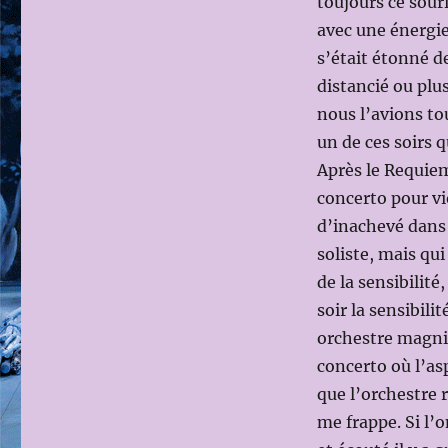
toujours ce sour
avec une énergi
s’était étonné d
distancié ou plu
nous l’avions to
un de ces soirs 
Après le Requie
concerto pour vi
d’inachevé dans 
soliste, mais qu
de la sensibilité
soir la sensibili
orchestre magnif
concerto où l’as
que l’orchestre r
me frappe. Si l’