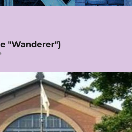
le "Wanderer")
e