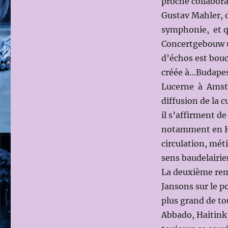
proche collabora
Gustav Mahler, d
symphonie, et qu
Concertgebouw un
d’échos est bouc
créée à…Budapest
Lucerne à Amste
diffusion de la c
il s’affirment d
notamment en Hon
circulation, mét
sens baudelairie
La deuxième rem
Jansons sur le p
plus grand de to
Abbado, Haitink,