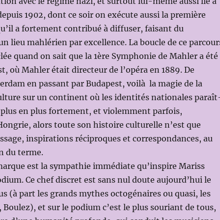
tion avec le régime nazi, et surtout lui-même aussi lié à
epuis 1902, dont ce soir on exécute aussi la première
’il a fortement contribué à diffuser, faisant du
 lieu mahlérien par excellence. La boucle de ce parcour
lée quand on sait que la 1ère Symphonie de Mahler a été
, où Mahler était directeur de l’opéra en 1889. De
rdam en passant par Budapest, voilà la magie de la
ulture sur un continent où les identités nationales paraît
e plus en plus fortement, et violemment parfois,
grie, alors toute son histoire culturelle n’est que
issage, inspirations réciproques et correspondances, au
n du terme.
arque est la sympathie immédiate qu’inspire Mariss
odium. Ce chef discret est sans nul doute aujourd’hui le
us (à part les grands mythes octogénaires ou quasi, les
 Boulez), et sur le podium c’est le plus souriant de tous,