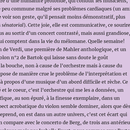
ire d’une humanité profonde, qui conduit les musiciens,
e peu commune malgré ses problèmes cardiaques (un am
e voir son geste, qu’il pensait moins démonstratif, plus
s
sénatorial
). Cette joie, elle est communicative, ce sourire
us au sortir d’un concert contrasté, mais aussi grandiose
qui comptent dans la vie du mélomane. Quelle semaine!
m de Verdi, une première de Mahler anthologique, et un
olon n°2 de Bartok qui laisse sans doute le goût
la bouche, non à cause de l’orchestre mais à cause du
i pose de manière crue le problème de l’interprétation et
, à propos d’une musique d’un abord difficile et rèche. Ce
té et le coeur, c’est l’orchestre qui me les a données, un
ique, au son épuré, à la finesse exemplaire, dans un
pect acrobatique du violon semble dominer, alors que dè
eprend, on est dans un autre univers, c’est cet écart qui
on compare avec le concerto de Berg, de trois ans antérieu