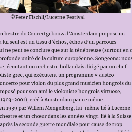
©Peter Fischli/Lucerne Festival
’orchestre du Concertgebouw d’Amsterdam propose un
lui seul est un tissu d’échos, échos d’un parcours
ui ne peut se conclure que sur la ténébreuse (surtout en 
rofonde unité de la culture européenne. Songeons: nou
, écoutant un orchestre hollandais dirigé par un chef
oliste grec, qui exécutent un programme « austro-
concerto pour violon du plus grand musicien hongrois du
mposé pour son ami le violoniste hongrois virtuose,
(1903-2001), créé à Amsterdam par ce même
n 1939 par Willem Mengelberg, lui-même lié à Lucerne
rchestre et un chœur dans les années vingt, lié à la Suisse
ie après la seconde guerre mondiale pour cause de trop