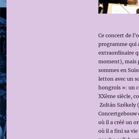
2012:
MARISS
JANSONS
DIRIGE
L’ORCHESTRE
Ce concert de l
DU
programme qui a 
CONCERTGEBOUW
le
extraordinaire q
1er
moment), mais p
SEPTEMBRE
sommes en Suisse
2012
(BARTOK,
letton avec un s
MAHLER)
hongrois »: un 
avec
XXème siècle, co
Leonidas
KAVAKOS
Zoltán Székely 
Concertgebouw e
où il a créé un o
où il a fini sa v