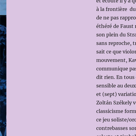
et écouté il y a
à la frontière du
de ne pas rappro
éthéré de Faust n
son plein du St
sans reproche, t
sait ce que viol
mouvement, Kavak
communique pas u
dit rien. En tous
sensible au de
et (sept) variati
Zoltán Székely v
classicisme form
ce jeu soliste/o
contrebasses so