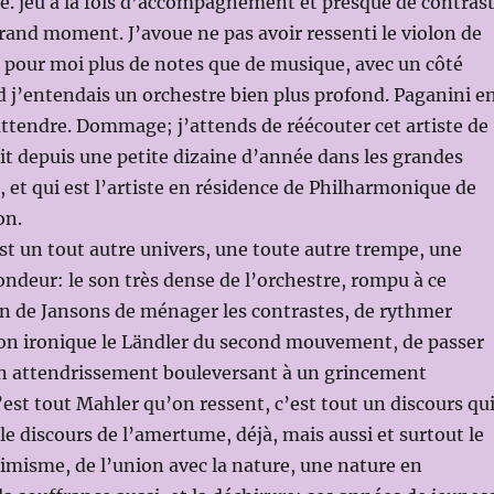
le. jeu à la fois d’accompagnement et presque de contras
 Grand moment. J’avoue ne pas avoir ressenti le violon de
 pour moi plus de notes que de musique, avec un côté
d j’entendais un orchestre bien plus profond. Paganini e
’y attendre. Dommage; j’attends de réécouter cet artiste de
it depuis une petite dizaine d’année dans les grandes
t, et qui est l’artiste en résidence de Philharmonique de
on.
st un tout autre univers, une toute autre trempe, une
ondeur: le son très dense de l’orchestre, rompu à ce
oin de Jansons de ménager les contrastes, de rythmer
ion ironique le Ländler du second mouvement, de passer
 attendrissement bouleversant à un grincement
’est tout Mahler qu’on ressent, c’est tout un discours qu
le discours de l’amertume, déjà, mais aussi et surtout le
timisme, de l’union avec la nature, une nature en