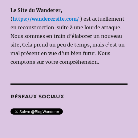
JANÁČEK
Le Site du Wanderer,
le
27
(
https://wanderersite.com/
) est actuellement
avril
en reconstruction suite à une lourde attaque.
2012(Dir.m
Nous sommes en train d’élaborer un nouveau
BĚLOHLÁ
Ms
site, Cela prend un peu de temps, mais c’est un
en
mal présent en vue d’un bien futur. Nous
Scène:
comptons sur votre compréhension.
Elijah
MOSHINS
avec
Karita
MATTILA
RÉSEAUX SOCIAUX