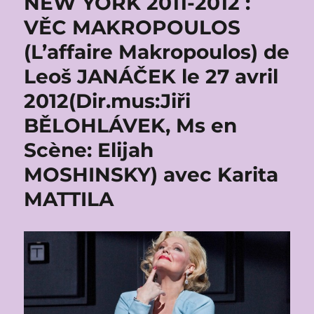
NEW YORK 2011-2012 :
VĚC MAKROPOULOS
(L’affaire Makropoulos) de
Leoš JANÁČEK le 27 avril
2012(Dir.mus:Jiři
BĚLOHLÁVEK, Ms en
Scène: Elijah
MOSHINSKY) avec Karita
MATTILA