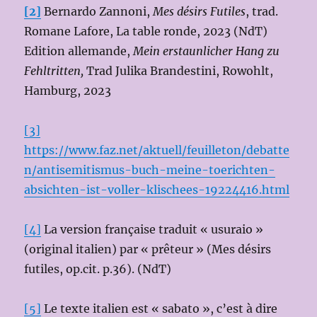
[2]
Bernardo Zannoni,
Mes désirs Futiles
, trad.
Romane Lafore, La table ronde, 2023 (NdT)
Edition allemande,
Mein erstaunlicher Hang zu
Fehltritten,
Trad Julika Brandestini, Rowohlt,
Hamburg, 2023
[3]
https://www.faz.net/aktuell/feuilleton/debatte
n/antisemitismus-buch-meine-toerichten-
absichten-ist-voller-klischees-19224416.html
[4]
La version française traduit « usuraio »
(original italien) par « prêteur » (Mes désirs
futiles, op.cit. p.36). (NdT)
[5]
Le texte italien est « sabato », c’est à dire