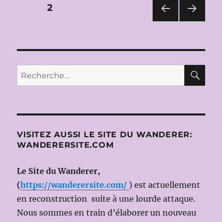
2015:
Pagination
PAGE
2
TOSCA
de
PAG
PAG
des
Giacomo
E
E
PUCCINI
PRÉ
SUIV
publications
CÉD
ANT
le
ENT
E
20
RE
Recherche
E
SEPTEMBRE
pour :
2014
(Ms.en
scène:
Luc
BONDY;
VISITEZ AUSSI LE SITE DU WANDERER:
dir.mus:
WANDERERSITE.COM
Asher
FISCH)
avec
Le Site du Wanderer,
Anja
(
https://wanderersite.com/
) est actuellement
HARTEROS
en reconstruction suite à une lourde attaque.
et
Thomas
Nous sommes en train d’élaborer un nouveau
HAMPSON