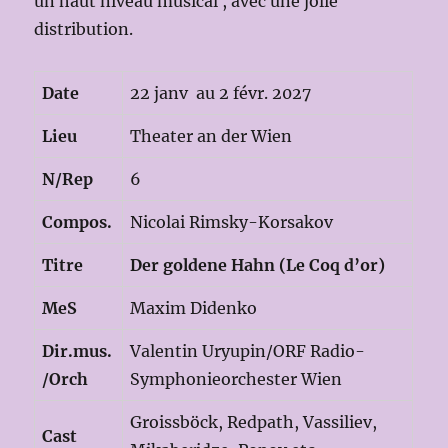
un haut niveau musical , avec une jolie
distribution.
Date
22 janv au 2 févr. 2027
Lieu
Theater an der Wien
N/Rep
6
Compos.
Nicolai Rimsky-Korsakov
Titre
Der goldene Hahn (Le Coq d’or)
MeS
Maxim Didenko
Dir.mus.
Valentin Uryupin/ORF Radio-
/Orch
Symphonieorchester Wien
Groissböck, Redpath, Vassiliev,
Cast