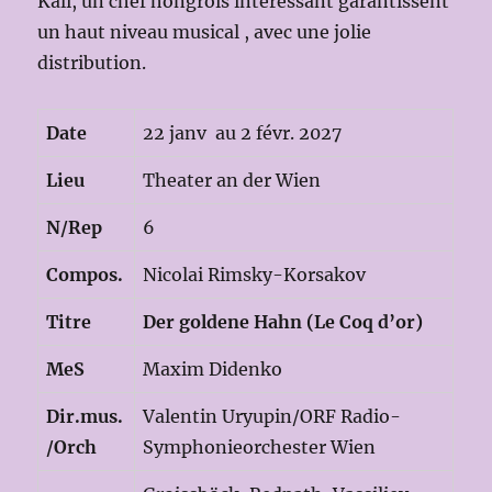
Káli, un chef hongrois intéressant garantissent
un haut niveau musical , avec une jolie
distribution.
Date
22 janv au 2 févr. 2027
Lieu
Theater an der Wien
N/Rep
6
Compos.
Nicolai Rimsky-Korsakov
Titre
Der goldene Hahn (Le Coq d’or)
MeS
Maxim Didenko
Dir.mus.
Valentin Uryupin/ORF Radio-
/Orch
Symphonieorchester Wien