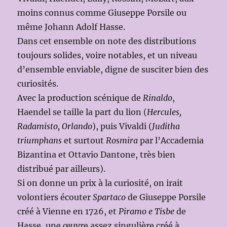
moins connus comme Giuseppe Porsile ou
même Johann Adolf Hasse.
Dans cet ensemble on note des distributions
toujours solides, voire notables, et un niveau
d’ensemble enviable, digne de susciter bien des
curiosités.
Avec la production scénique de
Rinaldo
,
Haendel se taille la part du lion (
Hercules,
Radamisto, Orlando
), puis Vivaldi (
Juditha
triumphans
et surtout
Rosmira
par l’Accademia
Bizantina et Ottavio Dantone, très bien
distribué par ailleurs).
Si on donne un prix à la curiosité, on irait
volontiers écouter
Spartaco
de Giuseppe Porsile
créé à Vienne en 1726, et
Piramo e Tisbe
de
Hasse, une œuvre assez singulière créé à