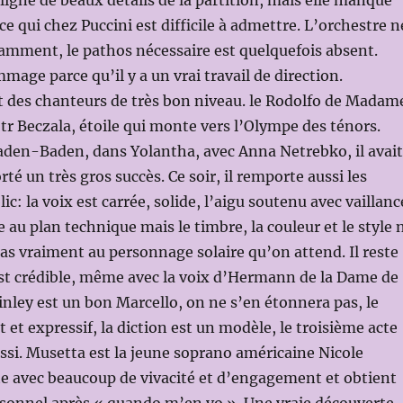
uligne de beaux détails de la partition, mais elle manque
ce qui chez Puccini est difficile à admettre. L’orchestre n
amment, le pathos nécessaire est quelquefois absent.
mage parce qu’il y a un vrai travail de direction.
t des chanteurs de très bon niveau. le Rodolfo de Madam
tr Beczala, étoile qui monte vers l’Olympe des ténors.
aden-Baden, dans Yolantha, avec Anna Netrebko, il avait
é un très gros succès. Ce soir, il remporte aussi les
ic: la voix est carrée, solide, l’aigu soutenu avec vaillanc
ire au plan technique mais le timbre, la couleur et le style 
s vraiment au personnage solaire qu’on attend. Il reste
est crédible, même avec la voix d’Hermann de la Dame de
nley est un bon Marcello, on ne s’en étonnera pas, le
 et expressif, la diction est un modèle, le troisième acte
ssi. Musetta est la jeune soprano américaine Nicole
te avec beaucoup de vivacité et d’engagement et obtient