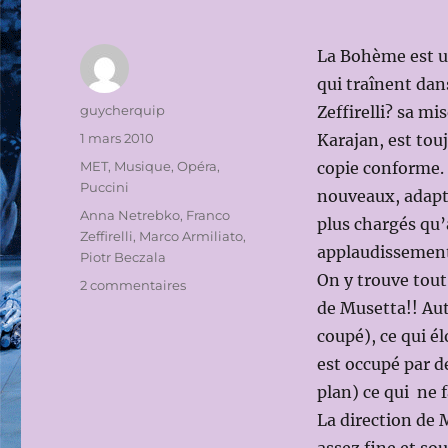
La Bohème est u
qui traînent da
Auteur
guycherquip
Zeffirelli? sa m
Publié
1 mars 2010
Karajan, est tou
le
Catégories
MET
,
Musique
,
Opéra
,
copie conforme. 
Puccini
nouveaux, adapt
Étiquettes
Anna Netrebko
,
Franco
plus chargés qu’
Zeffirelli
,
Marco Armiliato
,
applaudissements
Piotr Beczala
On y trouve tout
sur
2 commentaires
METROPOLITAN
de Musetta!! Aut
OPERA
coupé), ce qui é
(MET)
est occupé par d
2009-
2010:
plan) ce qui ne 
LA
La direction de 
BOHEME