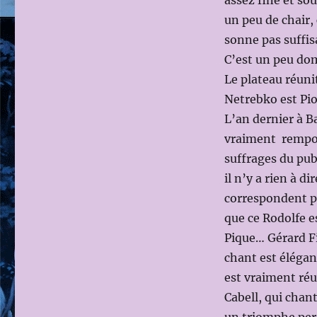
assez fine et so
,
le
un peu de chair, 
27
sonne pas suffis
février
C’est un peu dom
2010,
avec
Le plateau réuni
Anna
Netrebko est Pio
Netrebko
L’an dernier à B
et
Piotr
vraiment remport
Beczala
suffrages du publ
il n’y a rien à d
correspondent pa
que ce Rodolfe 
Pique… Gérard Fi
chant est élégant
est vraiment réu
Cabell, qui chan