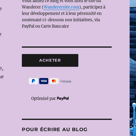
Vous aimez ce Blog et vous lisez le site du
Wanderer (
Wanderersite.com
), participez à
e
leur développement et à leur pérennité en
soutenant ci-dessous nos initiatives, via
PayPal ou Carte Bancaire
e
e,
ne
Optimisé par
POUR ÉCRIRE AU BLOG