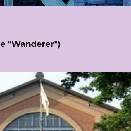
le "Wanderer")
e