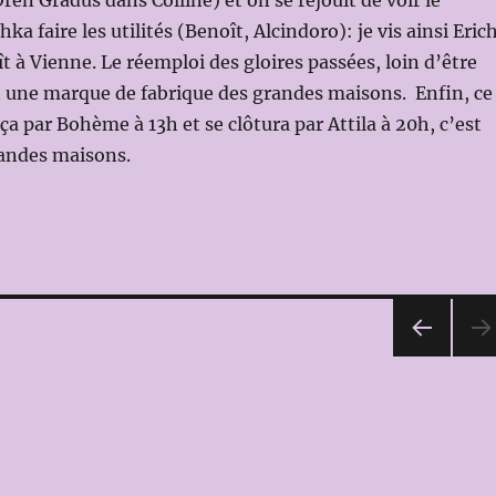
ren Gradus dans Colline) et on se réjouit de voir le
hka faire les utilités (Benoît, Alcindoro): je vis ainsi Eric
 à Vienne. Le réemploi des gloires passées, loin d’être
 une marque de fabrique des grandes maisons. Enfin, ce
par Bohème à 13h et se clôtura par Attila à 20h, c’est
grandes maisons.
PAG
E
PRÉ
CÉD
ENT
E