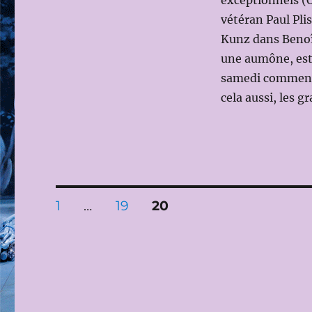
exceptionnels (O
vétéran Paul Plis
Kunz dans Benoît
une aumône, est
samedi commença 
cela aussi, les 
Pagination
PAGE
PAGE
PAGE
1
…
19
20
des
publications