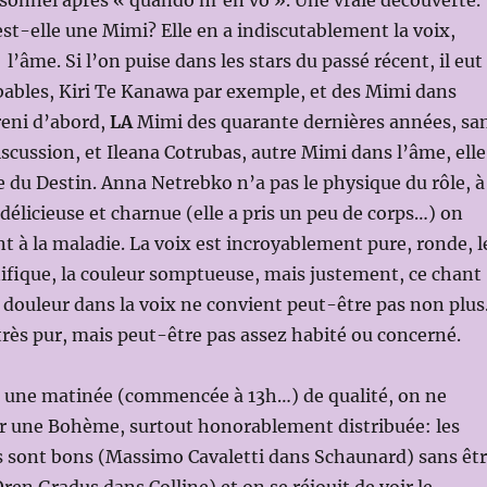
sonnel après « quando m’en vo ». Une vraie découverte.
t-elle une Mimi? Elle en a indiscutablement la voix,
l’âme. Si l’on puise dans les stars du passé récent, il eut
ables, Kiri Te Kanawa par exemple, et des Mimi dans
reni d’abord,
LA
Mimi des quarante dernières années, sa
scussion, et Ileana Cotrubas, autre Mimi dans l’âme, elle
e du Destin. Anna Netrebko n’a pas le physique du rôle, à
 délicieuse et charnue (elle a pris un peu de corps…) on
nt à la maladie. La voix est incroyablement pure, ronde, l
ifique, la couleur somptueuse, mais justement, ce chant
ouleur dans la voix ne convient peut-être pas non plus
 très pur, mais peut-être pas assez habité ou concerné.
ûr une matinée (commencée à 13h…) de qualité, on ne
ur une Bohème, surtout honorablement distribuée: les
s sont bons (Massimo Cavaletti dans Schaunard) sans êt