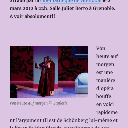
Straub par la
cinémathèque de Grenoble
le 2
mars 2012 à 22h, Salle Juliet Berto à Grenoble.
A voir absolument!!
Von
heute auf
morgen
est une
manière
d’opéra
bouffe,
Von heute auf morgen © Stofleth
en voici
rapideme
nt l’argument (il est de Schönberg lui-même et