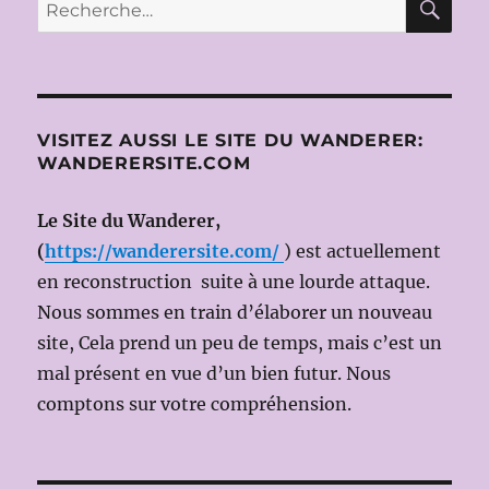
Recherche
PLUS
E
–
pour :
VON
HEUTE
AUF
MORGEN
(Arnold
VISITEZ AUSSI LE SITE DU WANDERER:
SCHÖNBERG)
WANDERERSITE.COM
(Dir.Mus:
Bernhard
Le Site du Wanderer,
KONTARSKY)
(
https://wanderersite.com/
) est actuellement
/IL
TABARRO
en reconstruction suite à une lourde attaque.
(Giacomo
Nous sommes en train d’élaborer un nouveau
PUCCINI)
site, Cela prend un peu de temps, mais c’est un
(Dir.Mus:
Gaetano
mal présent en vue d’un bien futur. Nous
d’ESPINOSA)
comptons sur votre compréhension.