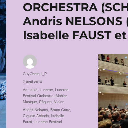
ORCHESTRA (SCHU
Andris NELSONS
Isabelle FAUST e
Auteur
GuyCherqui_P
Publié
7 avril 2014
le
Catégories
Actualité
,
Lucerne
,
Lucerne
Festival Orchestra
,
Mahler
,
Musique
,
Pâques
,
Violon
Étiquettes
Andris Nelsons
,
Bruno Ganz
,
Claudio Abbado
,
Isabelle
Faust
,
Lucerne Festival