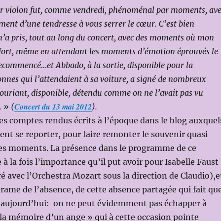
ur violon fut, comme vendredi, phénoménal par moments, av
nt d’une tendresse à vous serrer le cœur. C’est bien
 m’a pris, tout au long du concert, avec des moments où mon
 fort, même en attendant les moments d’émotion éprouvés le
recommencé…et Abbado, à la sortie, disponible pour la
onnes qui l’attendaient à sa voiture, a signé de nombreux
ouriant, disponible, détendu comme on ne l’avait pas vu
Concert du 13 mai 2012
 » (
).
 les comptes rendus écrits à l’époque dans le blog auxquel
vent se reporter, pour faire remonter le souvenir quasi
ces moments. La présence dans le programme de ce
à la fois l’importance qu’il put avoir pour Isabelle Faust
ré avec l’Orchestra Mozart sous la direction de Claudio),e
 drame de l’absence, de cette absence partagée qui fait qu
aujourd’hui: on ne peut évidemment pas échapper à
 la mémoire d’un ange » qui à cette occasion pointe