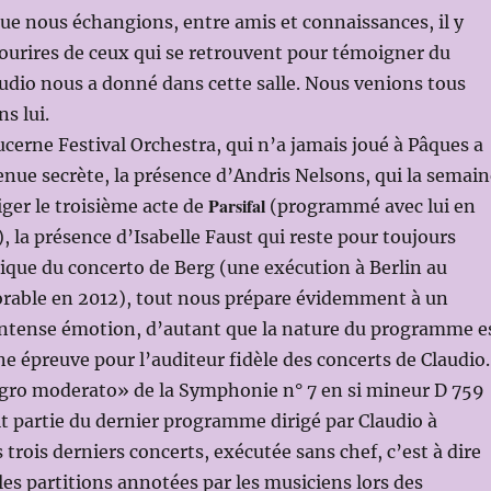
que nous échangions, entre amis et connaissances, il y
 sourires de ceux qui se retrouvent pour témoigner du
dio nous a donné dans cette salle. Nous venions tous
ns lui.
Lucerne Festival Orchestra, qui n’a jamais joué à Pâques a
nue secrète, la présence d’Andris Nelsons, qui la semain
Parsifal
iger le troisième acte de
(programmé avec lui en
, la présence d’Isabelle Faust qui reste pour toujours
ique du concerto de Berg (une exécution à Berlin au
ble en 2012), tout nous prépare évidemment à un
tense émotion, d’autant que la nature du programme e
 épreuve pour l’auditeur fidèle des concerts de Claudio.
egro moderato» de la Symphonie n° 7 en si mineur D 759
ait partie du dernier programme dirigé par Claudio à
trois derniers concerts, exécutée sans chef, c’est à dire
les partitions annotées par les musiciens lors des