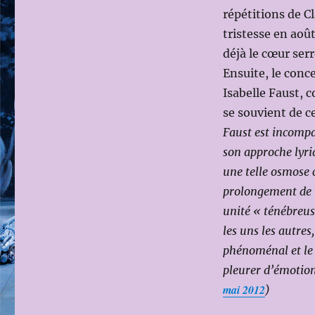
répétitions de C
tristesse en aoû
déjà le cœur serr
Ensuite, le conc
Isabelle Faust, 
se souvient de 
Faust est incompa
son approche lyriq
une telle osmose c
prolongement de l’
unité « ténébreuse
les uns les autre
phénoménal et le
pleurer d’émotion
mai 2012
)