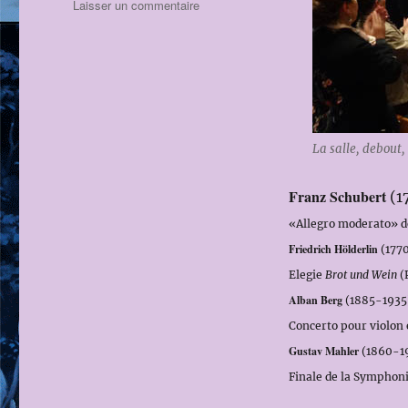
sur
Laisser un commentaire
LUCERNE
FESTIVAL
PÂQUES
2014
EN
MÉMOIRE
DE
La salle, debout,
CLAUDIO
ABBADO:
Franz Schubert
le
(1
6
«Allegro moderato» d
AVRIL
Friedrich Hölderlin
(177
2014,
LUCERNE
Elegie
Brot und Wein
(P
FESTIVAL
Alban Berg
(1885-1935
ORCHESTRA
Concerto pour violon 
(SCHUBERT)
dirigé
Gustav Mahler
(1860-19
par
Finale de la Symphoni
Andris
NELSONS