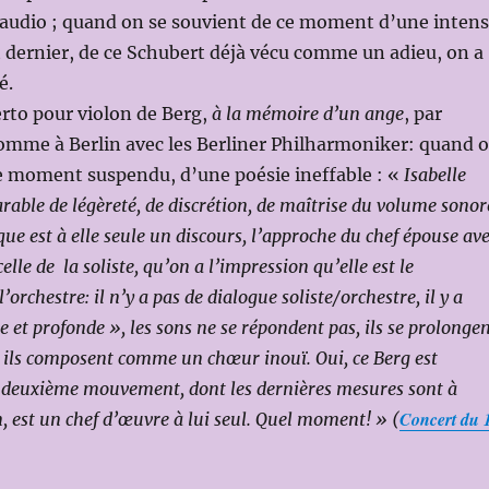
laudio ; quand on se souvient de ce moment d’une inten
t dernier, de ce Schubert déjà vécu comme un adieu, on a
é.
erto pour violon de Berg,
à la mémoire d’un ange
, par
comme à Berlin avec les Berliner Philharmoniker: quand 
ce moment suspendu, d’une poésie ineffable : «
Isabelle
rable de légèreté, de discrétion, de maîtrise du volume sonor
ue est à elle seule un discours, l’approche du chef épouse av
elle de la soliste, qu’on a l’impression qu’elle est le
orchestre: il n’y a pas de dialogue soliste/orchestre, il y a
 et profonde », les sons ne se répondent pas, ils se prolonge
s, ils composent comme un chœur inouï. Oui, ce Berg est
 deuxième mouvement, dont les dernières mesures sont à
Concert du 
, est un chef d’œuvre à lui seul. Quel moment! » (