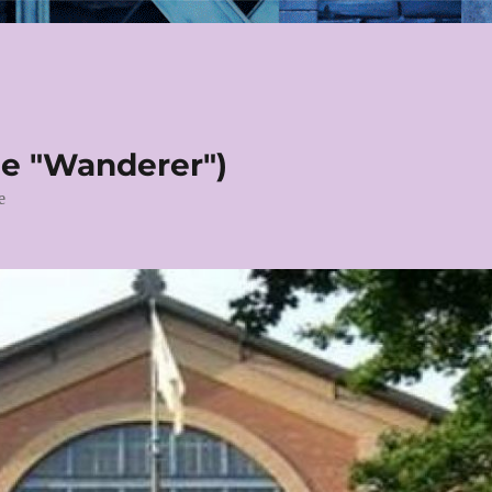
le "Wanderer")
e