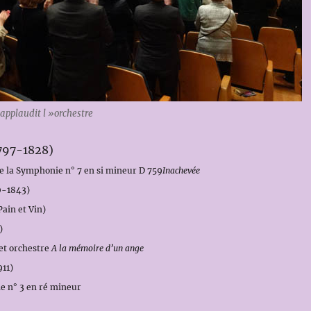
 applaudit l »orchestre
797-1828)
e la Symphonie n° 7 en si mineur D 759
Inachevée
0-1843)
ain et Vin)
)
et orchestre
A la mémoire d’un ange
11)
e n° 3 en ré mineur