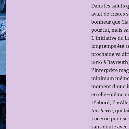
(BERG-
Dans les saluts 
MAHLER)
avait de tristes
avec
bonheur que Clau
Isabelle
FAUST
pour lui, mais sa
et
L’initiative du 
Bruno
longtemps été te
GANZ
prochaine va dir
2016 à Bayreuth)
l’interprète mag
minimum mémora
moment d’une in
en elle-même une
D’abord, l’ «All
Inachevée
, qui f
Lucerne pour ses 
sans doute avec 