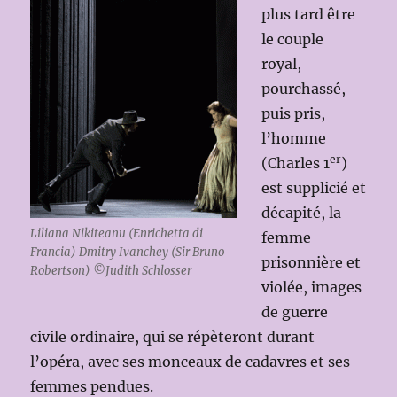
plus tard être
le couple
royal,
pourchassé,
puis pris,
l’homme
er
(Charles 1
)
est supplicié et
décapité, la
Liliana Nikiteanu (Enrichetta di
femme
Francia) Dmitry Ivanchey (Sir Bruno
prisonnière et
Robertson) ©Judith Schlosser
violée, images
de guerre
civile ordinaire, qui se répèteront durant
l’opéra, avec ses monceaux de cadavres et ses
femmes pendues.