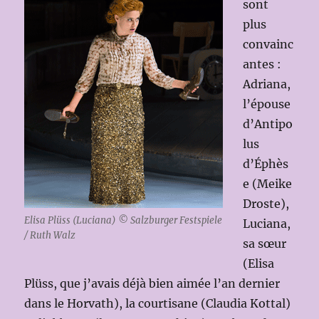
sont
plus
convainc
antes :
Adriana,
l’épouse
d’Antipo
lus
d’Éphès
e (Meike
Droste),
Elisa Plüss (Luciana) © Salzburger Festspiele
Luciana,
/ Ruth Walz
sa sœur
(Elisa
Plüss, que j’avais déjà bien aimée l’an dernier
dans le Horvath), la courtisane (Claudia Kottal)