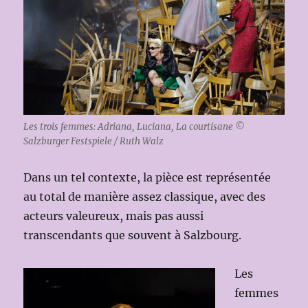
Les trois femmes: Adriana, Luciana, La courtisane ©
Salzburger Festspiele / Ruth Walz
Dans un tel contexte, la pièce est représentée
au total de manière assez classique, avec des
acteurs valeureux, mais pas aussi
transcendants que souvent à Salzbourg.
Les
femmes