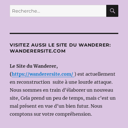
–
THÉÂTRE:
RE
Recherche
DIE
pour :
KOMÖDIE
DER
IRRUNGEN
(LA
COMÉDIE
VISITEZ AUSSI LE SITE DU WANDERER:
DES
WANDERERSITE.COM
ERREURS
)
Le Site du Wanderer,
de
W.SHAKESPEARE
(
https://wanderersite.com/
) est actuellement
le
en reconstruction suite à une lourde attaque.
11
Nous sommes en train d’élaborer un nouveau
AOÛT
2015
site, Cela prend un peu de temps, mais c’est un
(PERNER
mal présent en vue d’un bien futur. Nous
INSEL
comptons sur votre compréhension.
HALLEIN
(Ms:
Henry