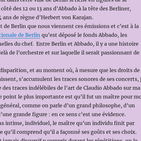
côté des 12 ou 13 ans d’Abbado à la tête des Berliner,
34 ans de règne d’Herbert von Karajan.
st de Berlin que nous viennent ces émissions et c’est à la
ionale de Berlin
qu’est déposé le fonds Abbado, les
elles du chef. Entre Berlin et Abbado, il y a une histoire
elà de l’orchestre et sur laquelle il serait passionnant de
 disparition, et au moment où, à mesure que les droits de
aissent, s’accumulent les traces sonores de ses concerts, 
e des traces indélébiles de l’art de Claudio Abbado sur ma
e point le plus importante est qu’il fut un maître pour mo
 général, comme on parle d’un grand philosophe, d’un
d’une grande figure : en ce sens c’est une évidence.
s intime, individuel, le maître qu’un individu finit par
e qu’il comprend qu’il a façonné ses goûts et ses choix.
t jamais discursif y compris durant les répétitions, on le