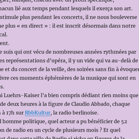
hacun lié aux temps pendant lesquels il exerça son art.
timule plus pendant les concerts, il ne nous bouleverse
 plus « en direct » : il est inscrit désormais dans notre
al.
ent.
je suis qui ont vécu de nombreuses années rythmées par
es représentations d’opéra, il y un vide qui va au-delà de
 et du concert de la veille, des soirées sans fin à évoque
evivre ces moments éphémères de la musique qui sont en
s.
ai Luehrs-Kaiser l’a bien compris dédiant rien moins que
de deux heures à la figure de Claudio Abbado, chaque
 à 17h sur
RbbKultur
, la radio berlinoise.
el homme politique, quel acteur a pu bénéficier de 52
n de radio en un cycle de plusieurs mois ? Et quel
t dans cette ville de Berlin si riche en figures de la