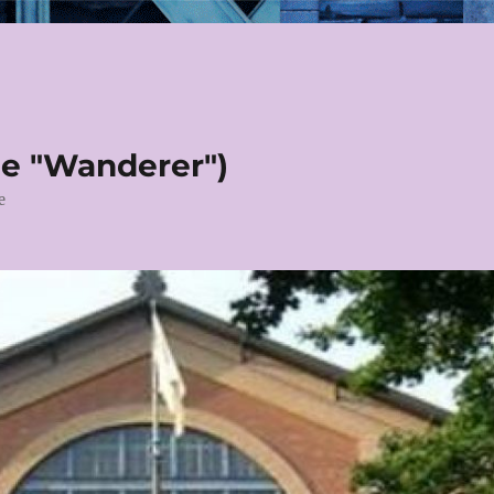
le "Wanderer")
e