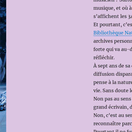
musique, et où à 
s’affichent les 
Et pourtant, c’e
Bibliothèque Nat
archives personn
forte qui va au-d
réfléchir.
À sept ans de sa
diffusion dispar
pense à la natur
vie. Sans doute l
Non pas au sens
grand écrivain, 
Non, c’est au sen
reconnaître parc
Pourtant il ne fu