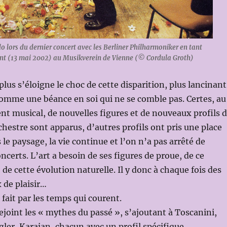
 lors du dernier concert avec les Berliner Philharmoniker en tant
ent (13 mai 2002) au Musikverein de Vienne (© Cordula Groth)
plus s’éloigne le choc de cette disparition, plus lancinant
omme une béance en soi qui ne se comble pas. Certes, au
nt musical, de nouvelles figures et de nouveaux profils 
chestre sont apparus, d’autres profils ont pris une place
le paysage, la vie continue et l’on n’a pas arrêté de
ncerts. L’art a besoin de ses figures de proue, de ce
de cette évolution naturelle. Il y donc à chaque fois des
 de plaisir…
 fait par les temps qui courent.
ejoint les « mythes du passé », s’ajoutant à Toscanini,
ler, Karajan, chacun avec un profil spécifique,