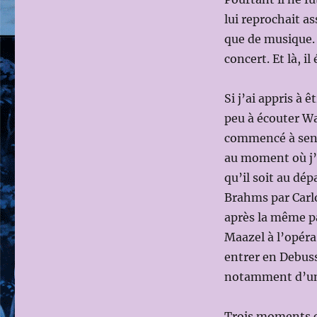
lui reprochait as
que de musique. 
concert. Et là, i
Si j’ai appris à 
peu à écouter Wa
commencé à senti
au moment où j’
qu’il soit au dé
Brahms par Carlo
après la même pa
Maazel à l’opéra
entrer en Debuss
notamment d’une
Trois moments c