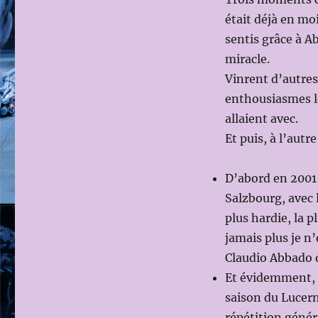
était déjà en mo
sentis grâce à A
miracle.
Vinrent d’autre
enthousiasmes le
allaient avec.
Et puis, à l’autr
D’abord en 2001,
Salzbourg, avec l
plus hardie, la 
jamais plus je n’
Claudio Abbado q
Et évidemment, 
saison du Lucern
répétition génér