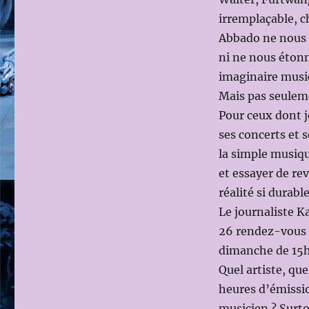
irremplaçable, c
Abbado ne nous s
ni ne nous étonne
imaginaire music
Mais pas seulem
Pour ceux dont 
ses concerts et s
la simple musique
et essayer de r
réalité si durable
Le journaliste K
26 rendez-vous 
dimanche de 15h
Quel artiste, qu
heures d’émissio
musicien ? Surtou