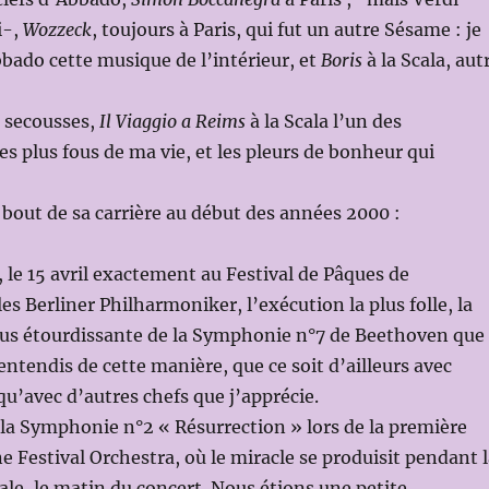
i-,
Wozzeck
, toujours à Paris, qui fut un autre Sésame : je
bbado cette musique de l’intérieur, et
Boris
à la Scala, aut
s secousses,
Il Viaggio a Reims
à la Scala l’un des
s plus fous de ma vie, et les pleurs de bonheur qui
e bout de sa carrière au début des années 2000 :
 le 15 avril exactement au Festival de Pâques de
es Berliner Philharmoniker, l’exécution la plus folle, la
plus étourdissante de la Symphonie n°7 de Beethoven que
entendis de cette manière, que ce soit d’ailleurs avec
u’avec d’autres chefs que j’apprécie.
la Symphonie n°2 « Résurrection » lors de la première
e Festival Orchestra, où le miracle se produisit pendant 
ale, le matin du concert. Nous étions une petite