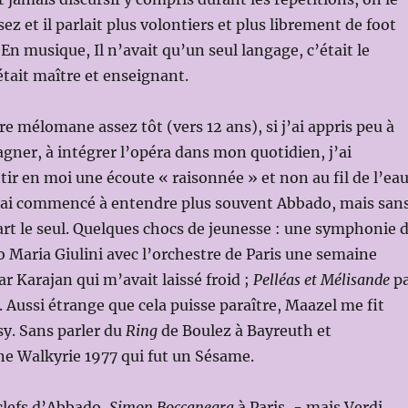
sez et il parlait plus volontiers et plus librement de foot
En musique, Il n’avait qu’un seul langage, c’était le
l était maître et enseignant.
être mélomane assez tôt (vers 12 ans), si j’ai appris peu à
gner, à intégrer l’opéra dans mon quotidien, j’ai
r en moi une écoute « raisonnée » et non au fil de l’ea
ai commencé à entendre plus souvent Abbado, mais san
part le seul. Quelques chocs de jeunesse : une symphonie 
 Maria Giulini avec l’orchestre de Paris une semaine
r Karajan qui m’avait laissé froid ;
Pelléas et Mélisande
pa
. Aussi étrange que cela puisse paraître, Maazel me fit
y. Sans parler du
Ring
de Boulez à Bayreuth et
 Walkyrie 1977 qui fut un Sésame.
lefs d’Abbado,
Simon Boccanegra
à Paris ,- mais Verdi