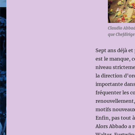
CLAUDIO
NOUS
LAISSAIT
SEULS
Claudio Abbado
que Chefdirig
Sept ans déjà et 
est le manque, c
niveau stricteme
la direction d’or
importante dans 
fréquenter les co
renouvellement, 
motifs nouveaux
Enfin, pas tout à
Alors Abbado a r
Walter, Furtwäng