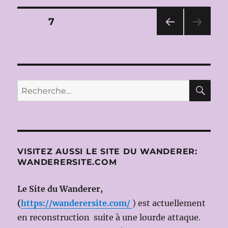
2009-
2010:
Pagination
PAGE
7
CARMEN
avec
PAG
des
Anita
E
RACHVELISHVILI
PRÉ
publications
CÉD
(15
ENT
MAI
RE
Recherche
E
2010)
pour :
VISITEZ AUSSI LE SITE DU WANDERER:
WANDERERSITE.COM
Le Site du Wanderer,
(
https://wanderersite.com/
) est actuellement
en reconstruction suite à une lourde attaque.