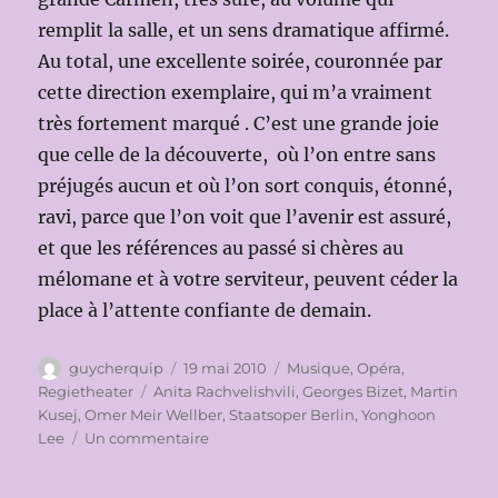
remplit la salle, et un sens dramatique affirmé.
Au total, une excellente soirée, couronnée par
cette direction exemplaire, qui m’a vraiment
très fortement marqué . C’est une grande joie
que celle de la découverte, où l’on entre sans
préjugés aucun et où l’on sort conquis, étonné,
ravi, parce que l’on voit que l’avenir est assuré,
et que les références au passé si chères au
mélomane et à votre serviteur, peuvent céder la
place à l’attente confiante de demain.
Auteur
Publié
Catégories
guycherquip
19 mai 2010
Musique
,
Opéra
,
le
Étiquettes
Regietheater
Anita Rachvelishvili
,
Georges Bizet
,
Martin
Kusej
,
Omer Meir Wellber
,
Staatsoper Berlin
,
Yonghoon
sur
Lee
Un commentaire
STAATSOPER
BERLIN