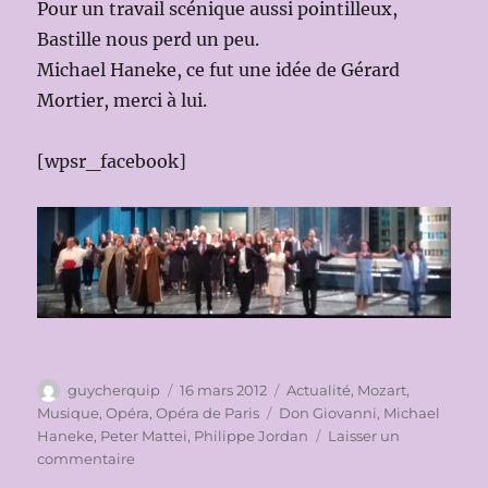
Pour un travail scénique aussi pointilleux,
Bastille nous perd un peu.
Michael Haneke, ce fut une idée de Gérard
Mortier, merci à lui.
[wpsr_facebook]
Auteur
Publié
Catégories
guycherquip
16 mars 2012
Actualité
,
Mozart
,
le
Étiquettes
Musique
,
Opéra
,
Opéra de Paris
Don Giovanni
,
Michael
Haneke
,
Peter Mattei
,
Philippe Jordan
Laisser un
sur
commentaire
OPÉRA