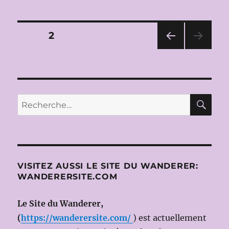
DE
PARIS
2011-
Pagination
PAGE
2
2012
:
PAG
des
DON
E
GIOVANNI
PRÉ
publications
CÉD
de
ENT
W.A.MOZART
RE
Recherche
E
le
pour :
15
mars
2012
(Dir.mus
:
VISITEZ AUSSI LE SITE DU WANDERER:
Philippe
WANDERERSITE.COM
JORDAN,
Ms
en
Le Site du Wanderer,
scène
(
https://wanderersite.com/
) est actuellement
: