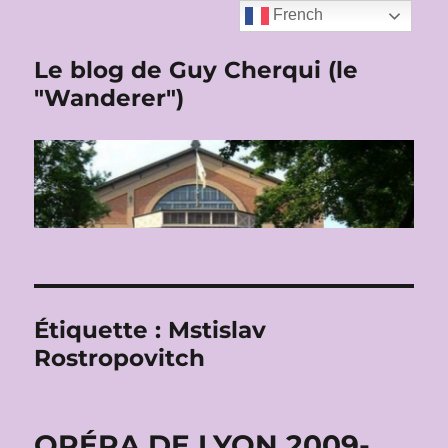
French
Le blog de Guy Cherqui (le
"Wanderer")
Étiquette :
Mstislav
Rostropovitch
OPÉRA DE LYON 2009-