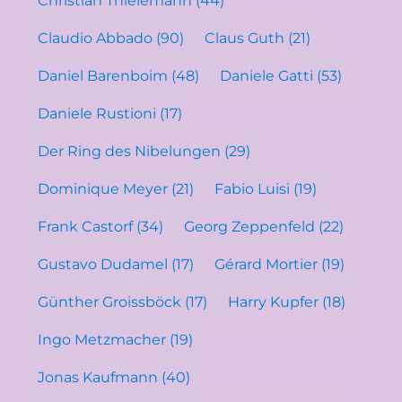
Christian Thielemann
(44)
Claudio Abbado
(90)
Claus Guth
(21)
Daniel Barenboim
(48)
Daniele Gatti
(53)
Daniele Rustioni
(17)
Der Ring des Nibelungen
(29)
Dominique Meyer
(21)
Fabio Luisi
(19)
Frank Castorf
(34)
Georg Zeppenfeld
(22)
Gustavo Dudamel
(17)
Gérard Mortier
(19)
Günther Groissböck
(17)
Harry Kupfer
(18)
Ingo Metzmacher
(19)
Jonas Kaufmann
(40)