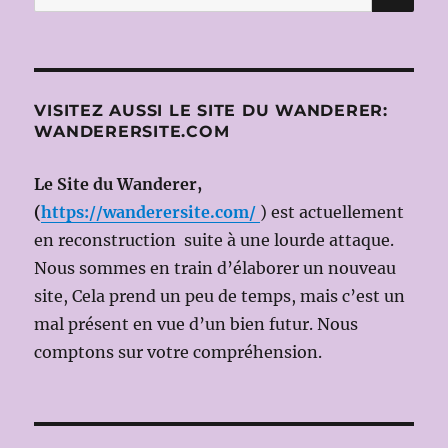
pour :
PIQUE,
de
TCHAÏKOVSKI
à
L’OPERA
VISITEZ AUSSI LE SITE DU WANDERER:
DE
WANDERERSITE.COM
LYON
(Dir:
Kirill
Le Site du Wanderer,
PETRENKO,
(
https://wanderersite.com/
) est actuellement
Mise
en reconstruction suite à une lourde attaque.
en
scène:
Nous sommes en train d’élaborer un nouveau
Peter
site, Cela prend un peu de temps, mais c’est un
STEIN)
mal présent en vue d’un bien futur. Nous
comptons sur votre compréhension.