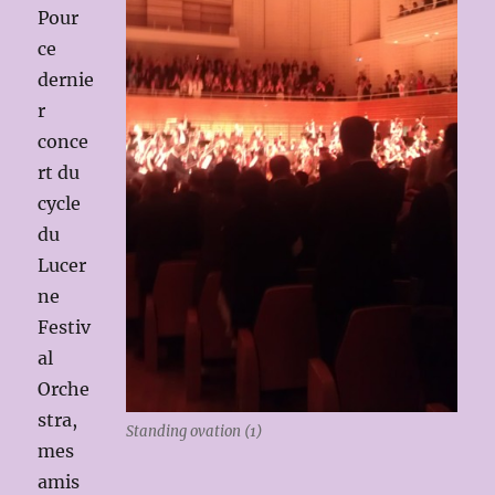
Pour
ce
dernie
r
conce
rt du
cycle
du
Lucer
ne
Festiv
al
Orche
stra,
Standing ovation (1)
mes
amis