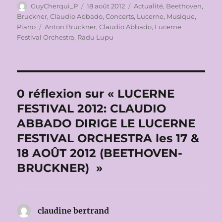
Auteur
Publié
Catégories
GuyCherqui_P
18 août 2012
Actualité
,
Beethoven
,
le
Bruckner
,
Claudio Abbado
,
Concerts
,
Lucerne
,
Musique
,
Étiquettes
Piano
Anton Bruckner
,
Claudio Abbado
,
Lucerne
Festival Orchestra
,
Radu Lupu
0 réflexion sur « LUCERNE
FESTIVAL 2012: CLAUDIO
ABBADO DIRIGE LE LUCERNE
FESTIVAL ORCHESTRA les 17 &
18 AOÛT 2012 (BEETHOVEN-
BRUCKNER) »
claudine bertrand
dit :