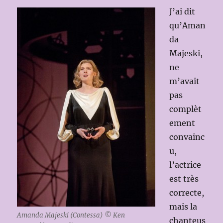
J’ai dit
qu’Aman
da
Majeski,
ne
m’avait
pas
complèt
ement
convainc
u,
l’actrice
est très
correcte,
mais la
Amanda Majeski (Contessa) © Ken
chanteus