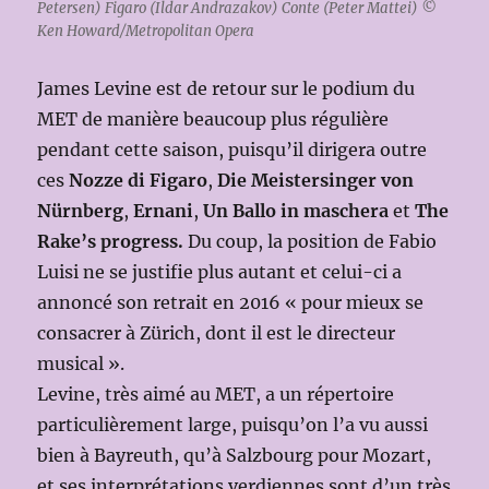
Petersen) Figaro (Ildar Andrazakov) Conte (Peter Mattei) ©
Ken Howard/Metropolitan Opera
James Levine est de retour sur le podium du
MET de manière beaucoup plus régulière
pendant cette saison, puisqu’il dirigera outre
ces
Nozze di Figaro
,
Die Meistersinger von
Nürnberg
,
Ernani
,
Un Ballo in maschera
et
The
Rake’s progress.
Du coup, la position de Fabio
Luisi ne se justifie plus autant et celui-ci a
annoncé son retrait en 2016 « pour mieux se
consacrer à Zürich, dont il est le directeur
musical ».
Levine, très aimé au MET, a un répertoire
particulièrement large, puisqu’on l’a vu aussi
bien à Bayreuth, qu’à Salzbourg pour Mozart,
et ses interprétations verdiennes sont d’un très