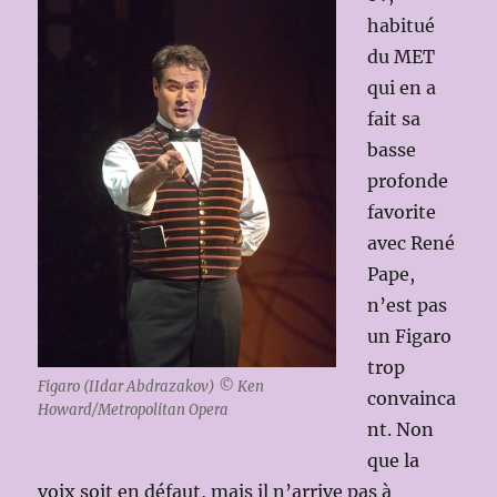
habitué
du MET
qui en a
fait sa
basse
profonde
favorite
avec René
Pape,
n’est pas
un Figaro
trop
Figaro (IIdar Abdrazakov) © Ken
convainca
Howard/Metropolitan Opera
nt. Non
que la
voix soit en défaut, mais il n’arrive pas à