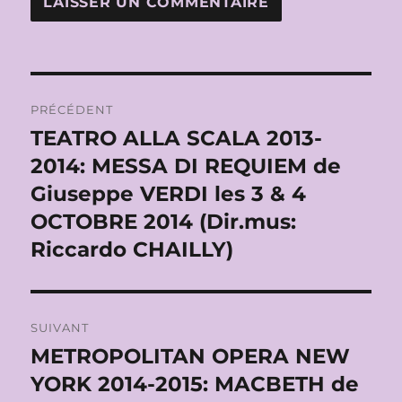
Navigation
PRÉCÉDENT
de
TEATRO ALLA SCALA 2013-
Publication
précédente :
2014: MESSA DI REQUIEM de
l’article
Giuseppe VERDI les 3 & 4
OCTOBRE 2014 (Dir.mus:
Riccardo CHAILLY)
SUIVANT
METROPOLITAN OPERA NEW
Publication
suivante :
YORK 2014-2015: MACBETH de