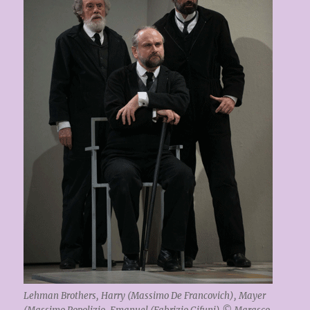
Lehman Brothers, Harry (Massimo De Francovich), Mayer