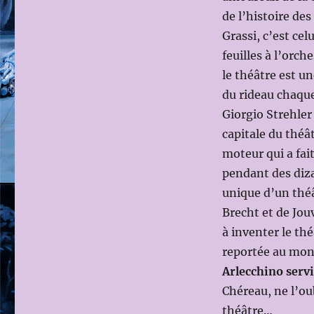
Mise
de l’histoire de
en
Grassi, c’est celu
scène
LUCA
feuilles à l’orch
RONCONI
le théâtre est u
du rideau chaque 
Giorgio Strehler
capitale du théâ
moteur qui a fait
pendant des diza
unique d’un théâ
Brecht et de Jou
à inventer le th
reportée au mon
Arlecchino servi
Chéreau, ne l’ou
théâtre…