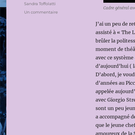
Sandra Toffolatti
Cadre général a
sur
Un commentaire
THÉÂTRE
J’ai un peu de r
AU
PICCOLO
assisté à « The 
TEATRO
brûler la polites
DELLA
moment de théâtr
CITTA’
DI
avec ce système 
MILANO
d’aujourd’hui ( la
2014-
D’abord, je vou
2015
/
d’années au Picco
TEATRO
appelée aujourd’
GRASSI:
avec Giorgio Stre
THE
LEHMAN
sont un peu jeune
TRILOGY
a accompagné de 
de
que le jeune chef
STEFANO
MASSINI,
amoureux de la S