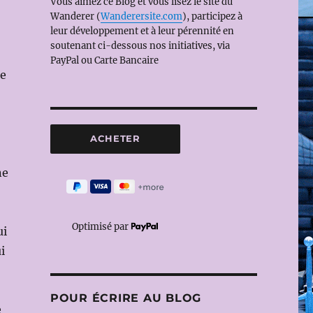
Vous aimez ce Blog et vous lisez le site du
Wanderer (
Wanderersite.com
), participez à
leur développement et à leur pérennité en
soutenant ci-dessous nos initiatives, via
PayPal ou Carte Bancaire
de
ne
Optimisé par
ui
i
POUR ÉCRIRE AU BLOG
e