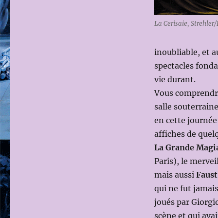
La Cerisaie, Strehler
inoubliable, et 
spectacles fonda
vie durant.
Vous comprendrez
salle souterrain
en cette journée
affiches de quel
La Grande Magi
Paris), le merve
mais aussi
Faust
qui ne fut jamai
joués par Giorgi
scène et qui avai