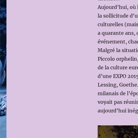
Aujourd’hui, où l
la sollicitude d’
culturelles (mais
a quarante ans, 
événement, chaq
Malgré la situat
Piccolo orphelin,
de la culture eu
d’une EXPO 2015.
Lessing, Goethe. 
milanais de l’ép
voyait pas réuni
aujourd’hui iné