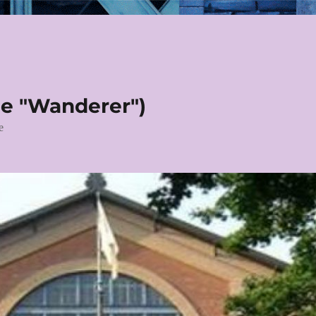
le "Wanderer")
e