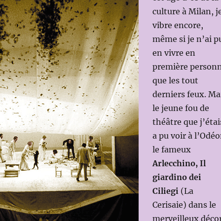
culture à Milan, j
vibre encore,
même si je n’ai p
en vivre en
première person
que les tout
derniers feux. Ma
le jeune fou de
théâtre que j’étai
a pu voir à l’Odé
le fameux
Arlecchino, Il
giardino dei
Ciliegi
(La
Cerisaie) dans le
merveilleux déco