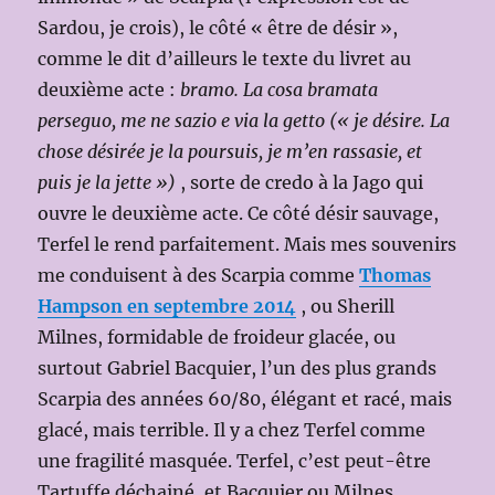
Sardou, je crois), le côté « être de désir »,
comme le dit d’ailleurs le texte du livret au
deuxième acte :
bramo. La cosa bramata
perseguo, me ne sazio e via la getto (« je désire. La
chose désirée je la poursuis, je m’en rassasie, et
puis je la jette »)
, sorte de credo à la Jago qui
ouvre le deuxième acte. Ce côté désir sauvage,
Terfel le rend parfaitement. Mais mes souvenirs
me conduisent à des Scarpia comme
Thomas
Hampson en septembre 2014
, ou Sherill
Milnes, formidable de froideur glacée, ou
surtout Gabriel Bacquier, l’un des plus grands
Scarpia des années 60/80, élégant et racé, mais
glacé, mais terrible. Il y a chez Terfel comme
une fragilité masquée. Terfel, c’est peut-être
Tartuffe déchainé, et Bacquier ou Milnes,