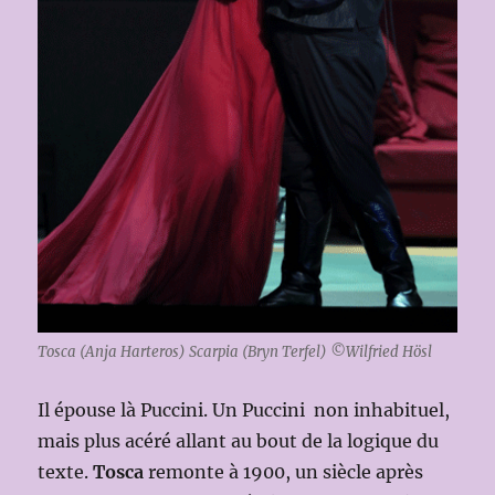
Tosca (Anja Harteros) Scarpia (Bryn Terfel) ©Wilfried Hösl
Il épouse là Puccini. Un Puccini non inhabituel,
mais plus acéré allant au bout de la logique du
texte.
Tosca
remonte à 1900, un siècle après