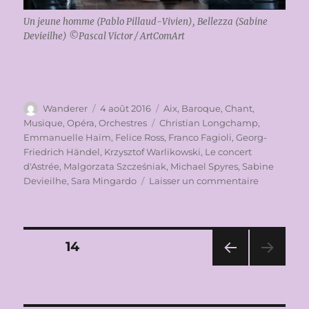
Un jeune homme (Pablo Pillaud-Vivien), Bellezza (Sabine
Devieilhe) ©Pascal Victor / ArtComArt
Auteur
Publié
Catégories
Wanderer
4 août 2016
Aix
,
Baroque
,
Chant
,
le
Étiquettes
Musique
,
Opéra
,
Orchestres
Christian Longchamp
,
Emmanuelle Haïm
,
Felice Ross
,
Franco Fagioli
,
Georg-
Friedrich Händel
,
Krzysztof Warlikowski
,
Le concert
d'Astrée
,
Malgorzata Szcześniak
,
Michael Spyres
,
Sabine
sur
Devieilhe
,
Sara Mingardo
Laisser un commentaire
FESTIVAL
INTERNAT
D’ART
LYRIQUE
Pagination
PAGE
14
D’AIX-
EN-
PAG
des
PROVENC
E
2016:
PRÉ