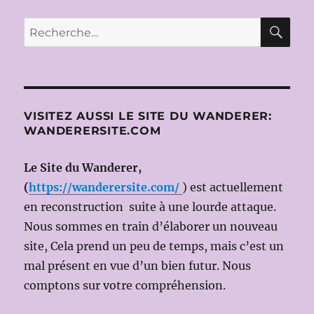
publications
CÉD
IL
ENT
TRIONFO
RE
Recherche
E
DEL
pour :
TEMPO
E
DEL
DISINGAN
de
VISITEZ AUSSI LE SITE DU WANDERER:
Georg-
WANDERERSITE.COM
Friedrich
HAENDEL
le
Le Site du Wanderer,
9
(
https://wanderersite.com/
) est actuellement
JUILLET
en reconstruction suite à une lourde attaque.
2016
(Dir.mus:
Nous sommes en train d’élaborer un nouveau
Emmanuel
site, Cela prend un peu de temps, mais c’est un
HAÏM;
mal présent en vue d’un bien futur. Nous
ms
en
comptons sur votre compréhension.
scène:
Krzysztof