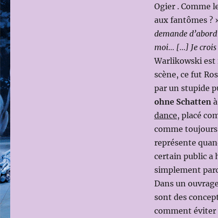
Ogier . Comme le
aux fantômes ? »
demande d’abord à
moi… […] Je crois
Warlikowski est 
scène, ce fut Ros
par un stupide pu
ohne Schatten
à
dance
, placé co
comme toujours à
représente quan
certain public a 
simplement parce
Dans un ouvrage 
sont des concept
comment éviter 