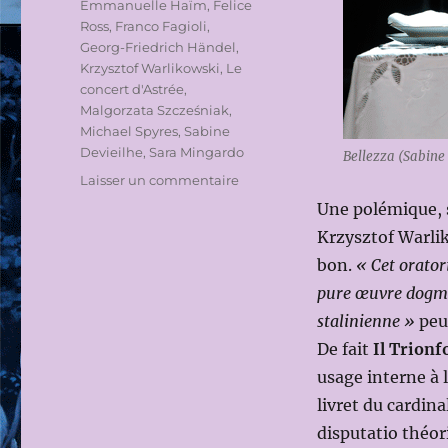
Emmanuelle Haïm
,
Felice
Ross
,
Franco Fagioli
,
Georg-Friedrich Händel
,
Krzysztof Warlikowski
,
Le
concert d'Astrée
,
Malgorzata Szcześniak
,
Michael Spyres
,
Sabine
Devieilhe
,
Sara Mingardo
Bellezza (Sabine
sur
Laisser un commentaire
FESTIVAL
Une polémique, s
INTERNATIONAL
Krzysztof Warlik
D’ART
LYRIQUE
bon.
« Cet oratori
D’AIX-
pure œuvre dogma
EN-
stalinienne »
peut
PROVENCE
2016:
De fait
Il Trionf
IL
usage interne à 
TRIONFO
livret du cardina
DEL
TEMPO
disputatio théor