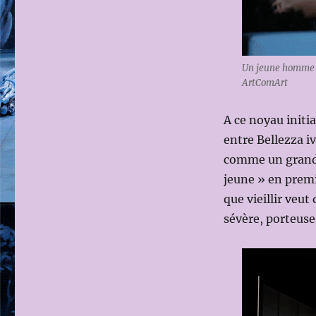
Un jeune homme (
ArtComArt
A ce noyau initia
entre Bellezza iv
comme un grand 
jeune » en premi
que vieillir veu
sévère, porteuse 