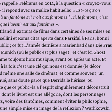
 rappelle Télérama en 2014, à la question « croyez-vous
 il répond avec sa malice habituelle:
« Est-ce qu’on
 un fantôme s’il croit aux fantômes ? Ici, le fantôme, c’est
 que l’avenir est aux fantômes »
.
friand d’extraits de films dans certaines de ses mises en
sellini et
Roma città aperta
dans
Parsifal
à Paris, honni
blic ; ce fut
L’année dernière à Marienbad
dans
Die Fra
 Munich (où le public est plus sage) , et c’est ici
Ghost
mme toujours hors musique, avant ou après un acte. Et
 la fois c’est une clé qui nous est donnée (le décor
d même une salle de cinéma), et comme souvent, un
hué, sans doute parce que Derrida le hérisse, ou
 que ce public-là a l’esprit singulièrement déconstruit.
dont le livret est une allégorie, dont les personnages
s, voire des fantômes, comment éviter la philosophie,
une simple mise en image de la réflexion ? Warlikowski