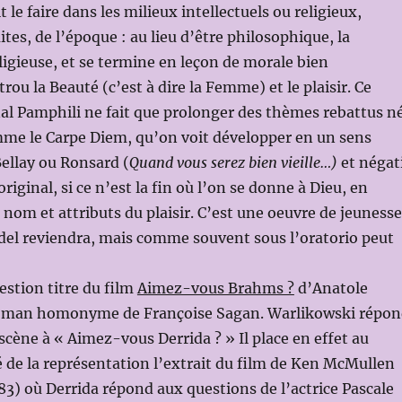
le faire dans les milieux intellectuels ou religieux,
es, de l’époque : au lieu d’être philosophique, la
eligieuse, et se termine en leçon de morale bien
rou la Beauté (c’est à dire la Femme) et le plaisir. Ce
inal Pamphili ne fait que prolonger des thèmes rebattus n
me le Carpe Diem, qu’on voit développer en un sens
Bellay ou Ronsard (
Quand vous serez bien vieille…)
et négat
 original, si ce n’est la fin où l’on se donne à Dieu, en
s nom et attributs du plaisir. C’est une oeuvre de jeunesse
del reviendra, mais comme souvent sous l’oratorio peut
estion titre du film
Aimez-vous Brahms ?
d’Anatole
 roman homonyme de Françoise Sagan. Warlikowski répo
scène à « Aimez-vous Derrida ? » Il place en effet au
é de la représentation l’extrait du film de Ken McMullen
3) où Derrida répond aux questions de l’actrice Pascale