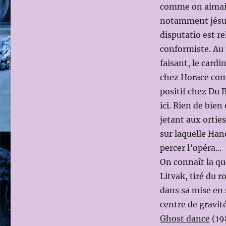
E
comme on aimait 
DEL
notamment jésuit
DISINGANNO
de
disputatio est r
Georg-
conformiste. Au t
Friedrich
faisant, le card
HAENDEL
le
chez Horace com
9
positif chez Du 
JUILLET
ici. Rien de bien
2016
(Dir.mus:
jetant aux ortie
Emmanuelle
sur laquelle Han
HAÏM;
percer l’opéra…
ms
en
On connaît la qu
scène:
Litvak, tiré du
Krzysztof
dans sa mise en 
WARLIKOWSKI)
centre de gravit
Ghost dance
(198