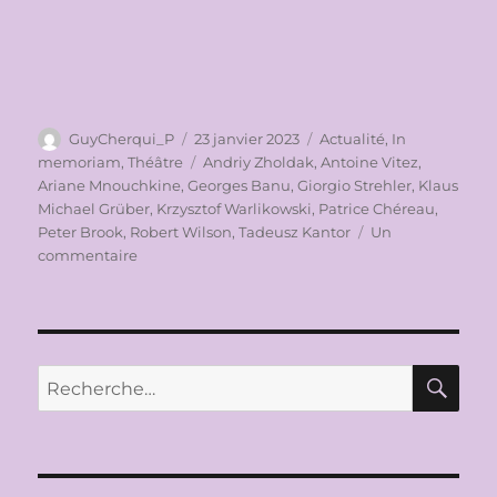
Auteur
Publié
Catégories
GuyCherqui_P
23 janvier 2023
Actualité
,
In
le
Étiquettes
memoriam
,
Théâtre
Andriy Zholdak
,
Antoine Vitez
,
Ariane Mnouchkine
,
Georges Banu
,
Giorgio Strehler
,
Klaus
Michael Grüber
,
Krzysztof Warlikowski
,
Patrice Chéreau
,
Peter Brook
,
Robert Wilson
,
Tadeusz Kantor
Un
sur
commentaire
IN
MEMORIAM
GEORGES
BANU
(1943-
RE
Recherche
2023)
pour :