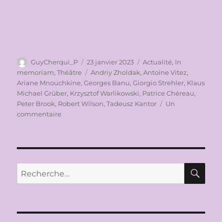
Auteur
Publié
Catégories
GuyCherqui_P
23 janvier 2023
Actualité
,
In
le
Étiquettes
memoriam
,
Théâtre
Andriy Zholdak
,
Antoine Vitez
,
Ariane Mnouchkine
,
Georges Banu
,
Giorgio Strehler
,
Klaus
Michael Grüber
,
Krzysztof Warlikowski
,
Patrice Chéreau
,
Peter Brook
,
Robert Wilson
,
Tadeusz Kantor
Un
sur
commentaire
IN
MEMORIAM
GEORGES
BANU
(1943-
RE
Recherche
2023)
pour :