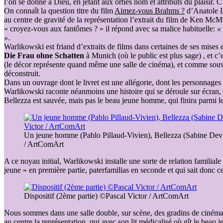
l’on se donne à Dieu, en jetant aux orties nom et attributs du plaisir
On connaît la question titre du film
Aimez-vous Brahms ?
d’Anatole L
au centre de gravité de la représentation l’extrait du film de Ken Mc
« croyez-vous aux fantômes ? » il répond avec sa malice habituelle:
«
»
.
Warlikowski est friand d’extraits de films dans certaines de ses mises e
Die Frau ohne Schatten
à Munich (où le public est plus sage) , et c’e
(le décor représente quand même une salle de cinéma), et comme souven
déconstruit.
Dans un ouvrage dont le livret est une allégorie, dont les personnage
Warlikowski raconte néanmoins une histoire qui se déroule sur écran, d
Bellezza est sauvée, mais pas le beau jeune homme, qui finira parmi le
Un jeune homme (Pablo Pillaud-Vivien), Bellezza (Sabine Devi
/ ArtComArt
A ce noyau initial, Warlikowski installe une sorte de relation familial
jeune » en première partie, paterfamilias en seconde et qui sait donc ce
Dispositif (2ème partie) ©Pascal Victor / ArtComArt
Nous sommes dans une salle double, sur scène, des gradins de cinéma, 
au centre la représentation, qui avec son lit médicalisé où gît le bea