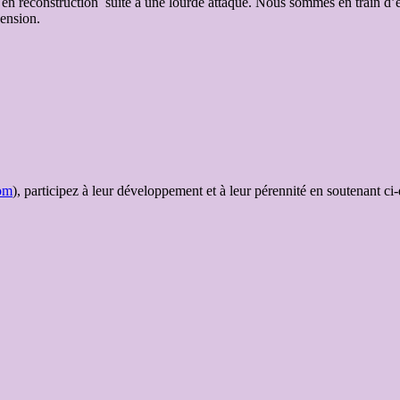
t en reconstruction suite à une lourde attaque. Nous sommes en train d’
PROVENCE
ension.
2016:
IL
TRIONFO
DEL
TEMPO
E
DEL
DISINGANNO
de
Georg-
Friedrich
om
), participez à leur développement et à leur pérennité en soutenant ci
HAENDEL
le
9
JUILLET
2016
(Dir.mus:
Emmanuelle
HAÏM;
ms
en
scène:
Krzysztof
WARLIKOWSKI)