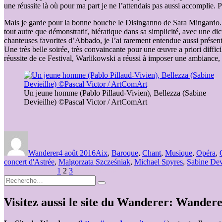
une réussite là où pour ma part je ne l’attendais pas aussi accomplie. 
Mais je garde pour la bonne bouche le Disinganno de Sara Mingardo. Sa
tout autre que démonstratif, hiératique dans sa simplicité, avec une di
chanteuses favorites d’Abbado, je l’ai rarement entendue aussi présent
Une très belle soirée, très convaincante pour une œuvre a priori diffi
réussite de ce Festival, Warlikowski a réussi à imposer une ambiance, u
Un jeune homme (Pablo Pillaud-Vivien), Bellezza (Sabine
Devieilhe) ©Pascal Victor / ArtComArt
Auteur
Publié
Catégories
le
Wanderer
4 août 2016
Aix
,
Baroque
,
Chant
,
Musique
,
Opéra
,
concert d'Astrée
,
Malgorzata Szcześniak
,
Michael Spyres
,
Sabine Dev
Pagination
Page
Page
Page
Page précédente
1
2
3
Page suivante
Recherche
des
Recherche
pour :
publications
Visitez aussi le site du Wanderer: Wander