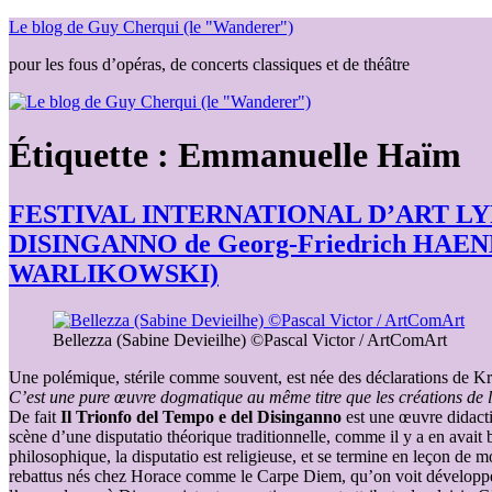
Aller
Le blog de Guy Cherqui (le "Wanderer")
au
pour les fous d’opéras, de concerts classiques et de théâtre
contenu
Étiquette :
Emmanuelle Haïm
FESTIVAL INTERNATIONAL D’ART LY
DISINGANNO de Georg-Friedrich HAENDE
WARLIKOWSKI)
Bellezza (Sabine Devieilhe) ©Pascal Victor / ArtComArt
Une polémique, stérile comme souvent, est née des déclarations de Krz
C’est une pure œuvre dogmatique au même titre que les créations de l
De fait
Il Trionfo del Tempo e del Disinganno
est une œuvre didactiq
scène d’une disputatio théorique traditionnelle, comme il y a en avait 
philosophique, la disputatio est religieuse, et se termine en leçon de m
rebattus nés chez Horace comme le Carpe Diem, qu’on voit développe