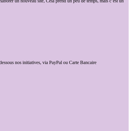
élaborer un nouveau site, Cela prend un peu de temps, mais c’est un
-dessous nos initiatives, via PayPal ou Carte Bancaire