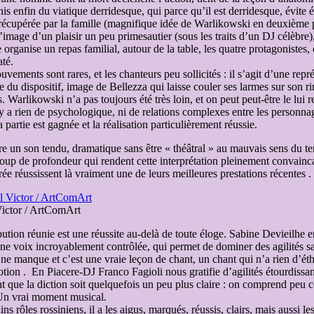
s enfin du viatique derridesque, qui parce qu’il est derridesque, évite 
écupérée par la famille (magnifique idée de Warlikowski en deuxième par
 l’image d’un plaisir un peu primesautier (sous les traits d’un DJ célèbr
organise un repas familial, autour de la table, les quatre protagonistes,
té.
uvements sont rares, et les chanteurs peu sollicités : il s’agit d’une rep
e du dispositif, image de Bellezza qui laisse couler ses larmes sur so
es. Warlikowski n’a pas toujours été très loin, et on peut peut-être le lui 
Il n’y a rien de psychologique, ni de relations complexes entre les personn
partie est gagnée et la réalisation particulièrement réussie.
e un son tendu, dramatique sans être « théâtral » au mauvais sens du ter
oup de profondeur qui rendent cette interprétation pleinement convainca
réussissent là vraiment une de leurs meilleures prestations récentes .
Victor / ArtComArt
tribution réunie est une réussite au-delà de toute éloge. Sabine Devieilhe 
 une voix incroyablement contrôlée, qui permet de dominer des agilités s
ien ne manque et c’est une vraie leçon de chant, un chant qui n’a rien d’é
ion . En Piacere-DJ Franco Fagioli nous gratifie d’agilités étourdissant
que la diction soit quelquefois un peu plus claire : on comprend peu ce
. Un vrai moment musical.
les rossiniens, il a les aigus, marqués, réussis, clairs, mais aussi les gra