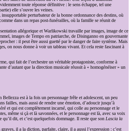
évidemment toute réponse définitive : le sens échappe, tel une
tie) elle s’ouvre les veines.
e), insupportable perturbateur de la bonne ordonnance des destins, où
 comme dans un repas post-funérailles, où la famille se réunit de
résentation allégorique et Warlikowski travaille par images, image de ce
n rimmel, images de Tempo en patriarche, de Disinganno en gouvernante
reprocher : il peut être aussi guetté par le danger de faire système. Mais
ages, on nous donne à voir un tableau vivant. Et cela reste fascinant à
me, qui fait de l’orchestre un véritable protagoniste, conforme à
nte d’autant que la direction musicale réussit à « homogénéiser » un
en Bellezza est à la fois un personnage frêle et adolescent, un peu
ans failles, mais aussi de rendre une émotion, d’adoucir jusqu’à
théré et qui est complètement incarné, qui colle au personnage et le
es, même si çà et là savonnées, et le personnage est là, avec sa voix
 qu’il dit, et c’est quelquefois dommage. Il reste que son
Lascia la
ves, il a la diction, parfaite, claire, il a aussi l’expression : c’est