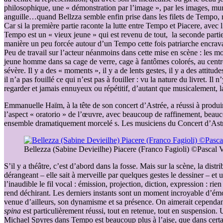
philosophique, une « démonstration par l’image », par les images, muni
anguille…quand Bellzza semble enfin prise dans les filets de Tempo, r
Car si la première partie raconte la lutte entre Tempo et Piacere, avec
Tempo est un « vieux jeune » qui est revenu de tout, la seconde partie 
manière un peu forcée autour d’un Tempo cette fois patriarche encrava
Peu de travail sur l’acteur néanmoins dans cette mise en scène : les mo
jeune homme dans sa cage de verre, cage à fantômes colorés, au centr
sévère. Il y a des « moments », il y a de lents gestes, il y a des attitud
il n’a pas fouillé ce qui n’est pas à fouiller : vu la nature du livret. 
regarder et jamais ennuyeux ou répétitif, d’autant que musicalement, la 
Emmanuelle Haïm, à la tête de son concert d’Astrée, a réussi à produir
l’aspect « oratorio » de l’œuvre, avec beaucoup de raffinement, beauc
ensemble dramatiquement morcelé s. Les musiciens du Concert d’Astrée 
Bellezza (Sabine Devieilhe) Piacere (Franco Fagioli) ©Pascal 
S’il y a théâtre, c’est d’abord dans la fosse. Mais sur la scène, la dis
dérangeant – elle sait à merveille par quelques gestes le dessiner – et
l’inaudible le fil vocal : émission, projection, diction, expression : r
rend déchirant. Les derniers instants sont un moment incroyable d’émot
venue d’ailleurs, son dynamisme et sa présence. On aimerait cependant 
spina
est particulièrement réussi, tout en retenue, tout en suspension
Michael Spyres dans Tempo est beaucoup plus à l’aise, que dans certains rô