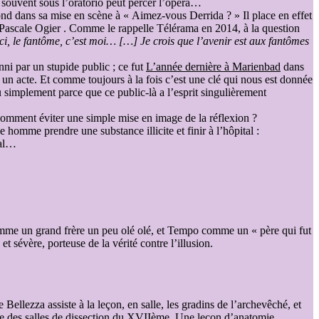
e souvent sous l’oratorio peut percer l’opéra…
 dans sa mise en scène à « Aimez-vous Derrida ? » Il place en effet
 Pascale Ogier . Comme le rappelle Télérama en 2014, à la question
i, le fantôme, c’est moi… […] Je crois que l’avenir est aux fantômes
nni par un stupide public ; ce fut
L’année dernière à Marienbad
dans
un acte. Et comme toujours à la fois c’est une clé qui nous est donnée
 simplement parce que ce public-là a l’esprit singulièrement
 comment éviter une simple mise en image de la réflexion ?
homme prendre une substance illicite et finir à l’hôpital :
tal…
, comme un grand frère un peu olé olé, et Tempo comme un « père qui fut
t sévère, porteuse de la vérité contre l’illusion.
lezza assiste à la leçon, en salle, les gradins de l’archevêché, et
omie des salles de dissection du XVIIème. Une leçon d’anatomie