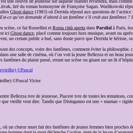
. C’est une oeuvre de jeunesse sur laquelle Handel reviendra, mais comm
itvak, tiré du roman homonyme de Françoise Sagan. Warlikowski répond
Mullen
Ghost dance
(1983) où Derrida répond aux questions de l’actrice
 Est-ce qu’on demande d’abord à un fantôme s’il croit aux fantômes ? Ic
n scène, ce fut Rossellini et
Roma città aperta
dans
Parsifal
à Paris, ho
st ici
Ghost dance
, placé comme toujours hors musique, avant ou après 
t, un certain public a hué, sans doute parce que Derrida le hérisse, ou
s sont des concepts, voire des fantômes, comment éviter la philosophie,
ans une salle de cinéma, où l’on voit la jeune Bellezza et un beau jeune 
s fantômes du plaisir passé, errant sur scène ou gisant sur un lit d’hôpi
eilhe) ©Pascal Victor
e entre Bellezza ivre de jeunesse, Piacere ivre de toutes les tentations
 que vieillir veut dire. Tandis que Disinganno est une « maman » rigide e
où un chœur muet fait des fantômes de jeunes femmes bien proches de Bel
u jeune homme dont la mort déclenche l’action, tient de la leçon d’anat