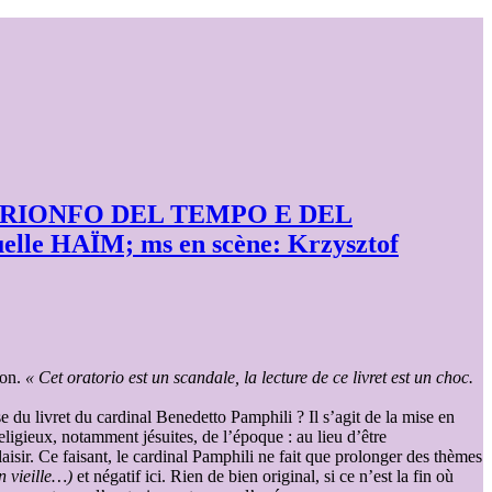
 TRIONFO DEL TEMPO E DEL
le HAÏM; ms en scène: Krzysztof
bon.
« Cet oratorio est un scandale, la lecture de ce livret est un choc.
e du livret du cardinal Benedetto Pamphili ? Il s’agit de la mise en
eligieux, notamment jésuites, de l’époque : au lieu d’être
laisir. Ce faisant, le cardinal Pamphili ne fait que prolonger des thèmes
n vieille…)
et négatif ici. Rien de bien original, si ce n’est la fin où