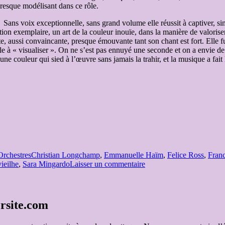
Presque modélisant dans ce rôle.
ns voix exceptionnelle, sans grand volume elle réussit à captiver, simp
ction exemplaire, un art de la couleur inouïe, dans la manière de valoris
e, aussi convaincante, presque émouvante tant son chant est fort. Elle f
cile à « visualiser ». On ne s’est pas ennuyé une seconde et on a envie 
ne couleur qui sied à l’œuvre sans jamais la trahir, et la musique a fait
Étiquettes
Orchestres
Christian Longchamp
,
Emmanuelle Haïm
,
Felice Ross
,
Franc
sur
ieilhe
,
Sara Mingardo
Laisser un commentaire
FESTIVAL
INTERNATIONAL
D’ART
LYRIQUE
ersite.com
D’AIX-
EN-