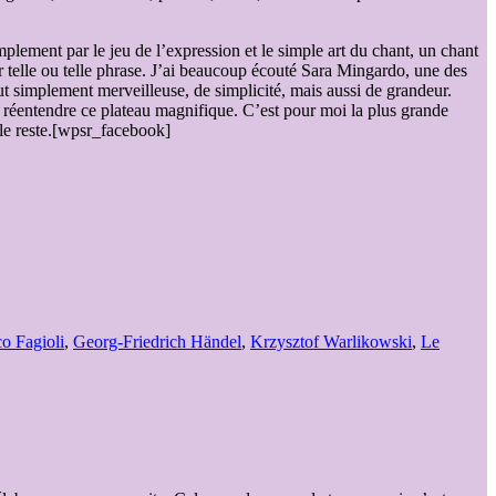
lement par le jeu de l’expression et le simple art du chant, un chant
er telle ou telle phrase. J’ai beaucoup écouté Sara Mingardo, une des
ut simplement merveilleuse, de simplicité, mais aussi de grandeur.
de réentendre ce plateau magnifique. C’est pour moi la plus grande
 le reste.[wpsr_facebook]
o Fagioli
,
Georg-Friedrich Händel
,
Krzysztof Warlikowski
,
Le