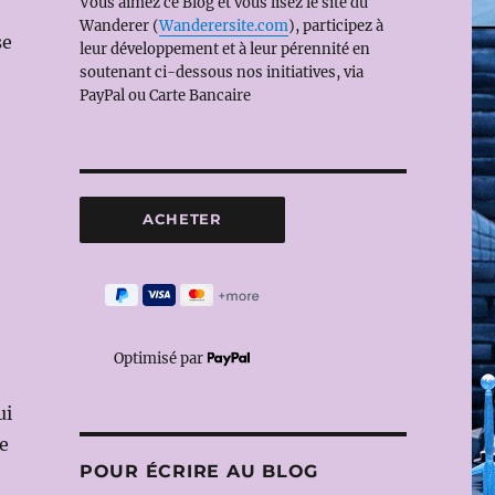
Vous aimez ce Blog et vous lisez le site du
Wanderer (
Wanderersite.com
), participez à
se
leur développement et à leur pérennité en
soutenant ci-dessous nos initiatives, via
PayPal ou Carte Bancaire
Optimisé par
ui
de
POUR ÉCRIRE AU BLOG