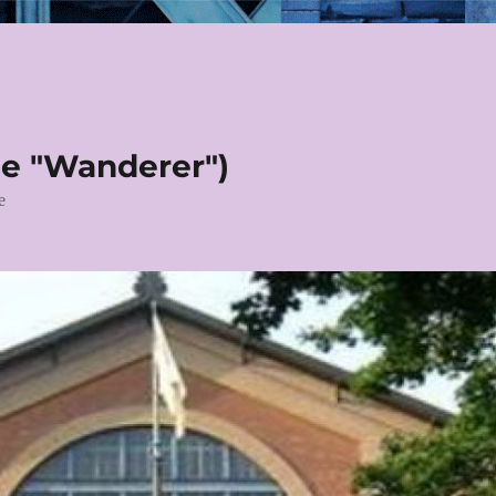
le "Wanderer")
e