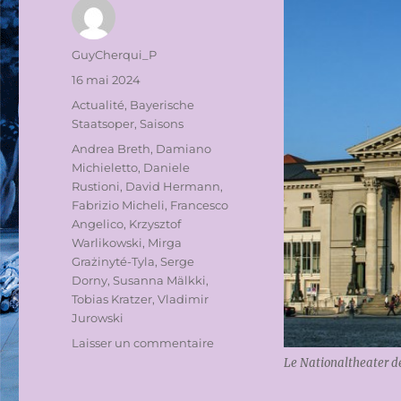
Auteur
GuyCherqui_P
Publié
16 mai 2024
le
Catégories
Actualité
,
Bayerische
Staatsoper
,
Saisons
Étiquettes
Andrea Breth
,
Damiano
Michieletto
,
Daniele
Rustioni
,
David Hermann
,
Fabrizio Micheli
,
Francesco
Angelico
,
Krzysztof
Warlikowski
,
Mirga
Grażinyté-Tyla
,
Serge
Dorny
,
Susanna Mälkki
,
Tobias Kratzer
,
Vladimir
Jurowski
sur
Laisser un commentaire
LA
Le Nationaltheater 
SAISON
2024-