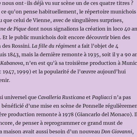
nous ont-ils déjà vu sur scène un de ces quatre titres ?
 ce qu’on pense habituellement, le répertoire munichois
 que celui de Vienne, avec de singulières surprises,
me de Pique
dont nous signalions la création in loco 40 a
n. Et le public munichois doit encore découvrir bien des
n des Rossini.
La fille du régiment
a fait l’objet de 4
is 1843, mais la dernière remonte à 1935, soit il y a 90 a
 Kabanova
, n’en est qu’à sa troisième production à Muni
 : 1947, 1999) et la popularité de l’œuvre aujourd’hui
enir.
si universel que
Cavalleria Rusticana
et
Pagliacci
n’a pas
bénéficié d’une mise en scène de Ponnelle régulièreme
ière production remonte à 1978 (Giancarlo del Monaco). I
encore, de penser à reprogrammer ce grand must de
 La maison avait aussi besoin d’un nouveau
Don Giovanni
,