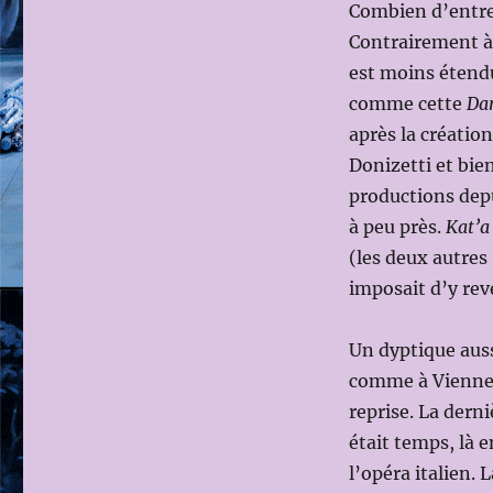
Combien d’entre 
Contrairement à
est moins étendu
comme cette
Da
après la créatio
Donizetti et bie
productions depu
à peu près.
Kat’a
(les deux autres
imposait d’y rev
Un dyptique aus
comme à Vienne 
reprise. La dern
était temps, là 
l’opéra italien.