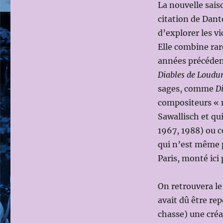
La nouvelle sais
2025
citation de Dan
DE
LA
d’explorer les v
BAYERISCHE
Elle combine rare
STAATSOPER
années précéden
DE
MUNICH
Diables de Loudu
sages, comme
D
compositeurs « m
Sawallisch et qui
1967, 1988) ou
qui n’est même p
Paris, monté ici
On retrouvera le
avait dû être rep
chasse) une créa