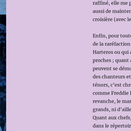
raffiné, elle me 
aussi de mainten
croisière (avec l
Enfin, pour tout
de la raréfactio
Harteros ou qui 
proches ; quant 
peuvent se démul
des chanteurs e
ténors, c’est ch
comme Freddie D
revanche, le ma
grands, ni d’aill
Quant aux chefs,
dans le répertoir