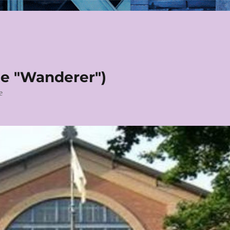
le "Wanderer")
e