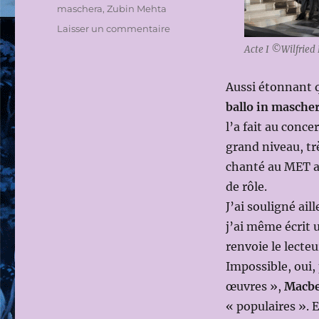
maschera
,
Zubin Mehta
sur
Laisser un commentaire
BAYERISCHE
Acte I ©Wilfried
STAATSOPER
2015-
Aussi étonnant q
2016:
UN
ballo in masche
BALLO
l’a fait au conce
IN
grand niveau, tr
MASCHERA
de
chanté au MET av
Giuseppe
de rôle.
VERDI
J’ai souligné ail
le
6
j’ai même écrit 
MARS
renvoie le lecteu
2016
Impossible, oui,
(Dir.mus:
Zubin
œuvres »,
Macb
MEHTA;
« populaires ». 
Ms