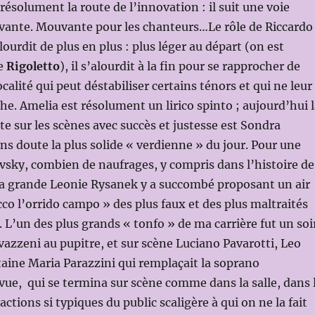
ésolument la route de l’innovation : il suit une voie
ante. Mouvante pour les chanteurs…Le rôle de Riccardo
ourdit de plus en plus : plus léger au départ (on est
de
Rigoletto
), il s’alourdit à la fin pour se rapprocher de
alité qui peut déstabiliser certains ténors et qui ne leur
âche. Amelia est résolument un lirico spinto ; aujourd’hui 
te sur les scènes avec succès et justesse est Sondra
s doute la plus solide « verdienne » du jour. Pour une
sky, combien de naufrages, y compris dans l’histoire de
la grande Leonie Rysanek y a succombé proposant un air
co l’orrido campo » des plus faux et des plus maltraités
. L’un des plus grands « tonfo » de ma carrière fut un soi
vazzeni au pupitre, et sur scène Luciano Pavarotti, Leo
taine Maria Parazzini qui remplaçait la soprano
vue, qui se termina sur scène comme dans la salle, dans 
actions si typiques du public scaligère à qui on ne la fait