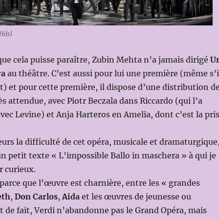
 Hösl
ue cela puisse paraître, Zubin Mehta n’a jamais dirigé
U
ra
au théâtre. C’est aussi pour lui une première (même s’i
rt) et pour cette première, il dispose d’une distribution d
ès attendue, avec Piotr Beczala dans Riccardo (qui l’a
ec Levine) et Anja Harteros en Amelia, dont c’est la pri
leurs la difficulté de cet opéra, musicale et dramaturgique
un petit texte « L’impossible Ballo in maschera » à qui je
r curieux.
 parce que l’œuvre est charnière, entre les « grandes
eth
,
Don Carlos
,
Aida
et les œuvres de jeunesse ou
Et de fait, Verdi n’abandonne pas le Grand Opéra, mais