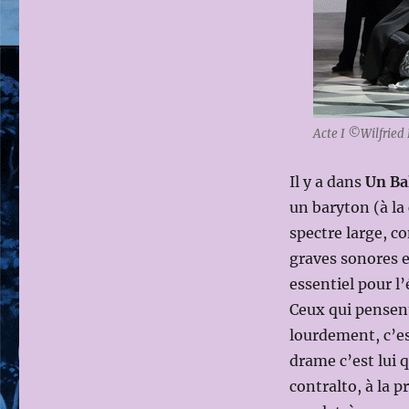
Acte I ©Wilfried
Il y a dans
Un Ba
un baryton (à la
spectre large, c
graves sonores e
essentiel pour l’
Ceux qui pensen
lourdement, c’e
drame c’est lui q
contralto, à la p