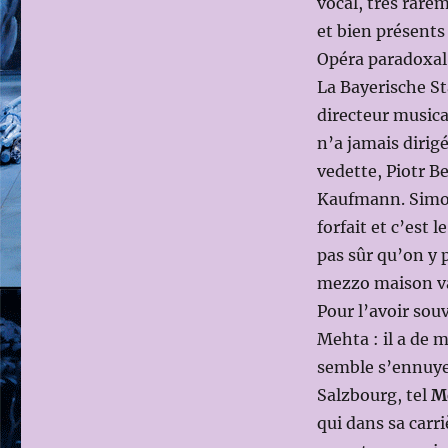
vocal, très rare
et bien présents 
Opéra paradoxal,
La Bayerische St
directeur musica
n’a jamais dirigé
vedette, Piotr B
Kaufmann. Simon 
forfait et c’est
pas sûr qu’on y 
mezzo maison va
Pour l’avoir sou
Mehta : il a de m
semble s’ennuyer
Salzbourg, tel
M
qui dans sa carri