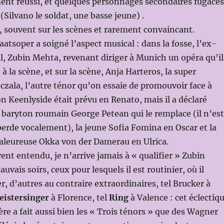
ment réussi, et quelques personnages secondaires fugaces
(Silvano le soldat, une basse jeune) .
 souvent sur les scènes et rarement convaincant.
aatsoper a soigné l’aspect musical : dans la fosse, l’ex-
l, Zubin Mehta, revenant diriger à Munich un opéra qu’il
 à la scène, et sur la scène, Anja Harteros, la super
eczala, l’autre ténor qu’on essaie de promouvoir face à
Keenlyside était prévu en Renato, mais il a déclaré
 le baryton roumain George Petean qui le remplace (il n’est
perde vocalement), la jeune Sofia Fomina en Oscar et la
leureuse Okka von der Damerau en Ulrica.
vent entendu, je n’arrive jamais à « qualifier » Zubin
auvais soirs, ceux pour lesquels il est routinier, où il
, d’autres au contraire extraordinaires, tel Brucker à
eistersinger
à Florence, tel
Ring
à Valence : cet éclectiq
ère a fait aussi bien les « Trois ténors » que des Wagner