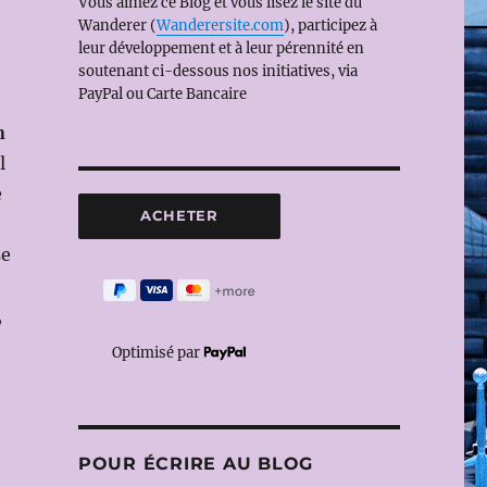
Vous aimez ce Blog et vous lisez le site du
Wanderer (
Wanderersite.com
), participez à
leur développement et à leur pérennité en
soutenant ci-dessous nos initiatives, via
PayPal ou Carte Bancaire
n
l
e
se
,
Optimisé par
POUR ÉCRIRE AU BLOG