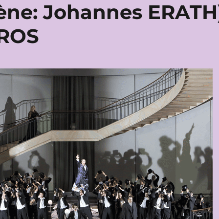
ène: Johannes ERATH
EROS