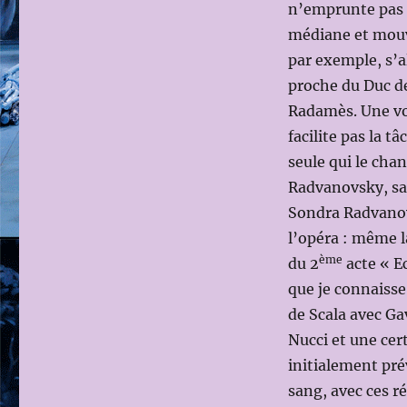
n’emprunte pas r
en
Scène:
médiane et mouv
Johannes
par exemple, s’al
ERATH)
proche du Duc 
avec
Anja
Radamès. Une voc
HARTEROS
facilite pas la t
seule qui le chan
Radvanovsky, san
Sondra Radvanov
l’opéra : même 
ème
du 2
acte « Ec
que je connaisse
de Scala avec Ga
Nucci et une cer
initialement pré
sang, avec ces ré