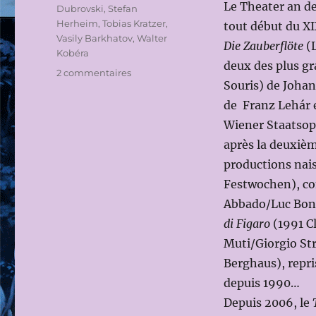
Le Theater an de
Dubrovski
,
Stefan
Herheim
,
Tobias Kratzer
,
tout début du XI
Vasily Barkhatov
,
Walter
Die Zauberflöte
(L
Kobéra
deux des plus g
sur
2 commentaires
Souris) de Johan
LA
SAISON
de Franz Lehár e
2022-
Wiener Staatsope
2023
après la deuxiè
DU
THEATER
productions nais
AN
Festwochen), c
DER
Abbado/Luc Bon
WIEN
di Figaro
(1991 C
Muti/Giorgio Str
Berghaus), repri
depuis 1990…
Depuis 2006, le