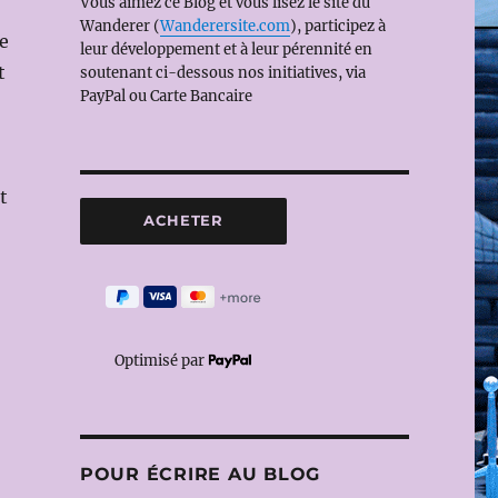
Vous aimez ce Blog et vous lisez le site du
Wanderer (
Wanderersite.com
), participez à
de
leur développement et à leur pérennité en
t
soutenant ci-dessous nos initiatives, via
PayPal ou Carte Bancaire
t
Optimisé par
POUR ÉCRIRE AU BLOG