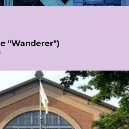
le "Wanderer")
e