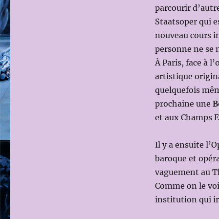
parcourir d’autre
Staatsoper qui es
nouveau cours im
personne ne se m
À Paris, face à l
artistique origi
quelquefois même
prochaine une
B
et aux Champs El
Il y a ensuite l
baroque et opéra
vaguement au Thea
Comme on le voit
institution qui i