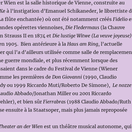
r Wien est la salle historique de Vienne, construite au
Xe à l’instigation d’Emanuel Schikaneder, le librettiste 
a flûte enchantée) où ont été notamment créés
Fidelio
e
randes opérettes viennoises,
Die Fledermaus
(la Chauve
n Strauss II en 1874 et
Die lustige Witwe (La veuve joyeuse)
n 1905. Bien antérieure à la
Haus am Ring
, l’actuelle
r qui l’a d’ailleurs utilisée comme salle de remplacemen
me guerre mondiale, et plus récemment lorsque des
saient dans le cadre du Festival de Vienne (Wiener
omme les premières de
Don Giovanni
(1990, Claudio
dy ou 1999 Riccardo Muti/Roberto De Simone),
Le nozze
laudio Abbado/Jonathan Miller ou 2001 Riccardo
ehler), et bien sûr
Fierrabras
(1988 Claudio Abbado/Ruth
se ensuite à la Staatsoper, mais plus jamais reproposée
Theater an der Wien
est un théâtre musical autonome, qui