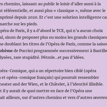
s chemins, laissant au public le loisir d’aller aussi à la
t référentielle, et aussi plus « classique », même avec le
primé depuis 2020. Et c’est une solution intelligente ca
arche sur les pieds.
’opéra de Paris, il y a d’abord le TCE, qui n’a aucun choix
nal, sinon de proposer plus ou moins les grands classiques
 doublant les titres de l’Opéra de Paris, comme la saiso
ohème
de Puccini programmée successivement à Bastill
ysées, rare stupidité. Pétrole…et pas d’idées.
’Opéra-Comique, qui a un répertoire bien ciblé (opéra
 et opéra-comique français) qui pourrait ressembler
ter and der Wien, et le Châtelet, à l’identité illisible.
 il y aurait de quoi mettre en face de l’Opéra une
rait ailleurs, sur d’autres chemins et vers d’autres œuvres