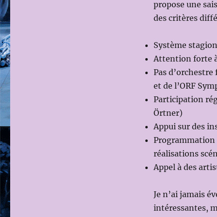
propose une saiso
des critères dif
Système stagione
Attention forte 
Pas d’orchestre 
et de l’ORF Sym
Participation ré
Örtner)
Appui sur des ins
Programmation a
réalisations sc
Appel à des arti
Je n’ai jamais é
intéressantes, m