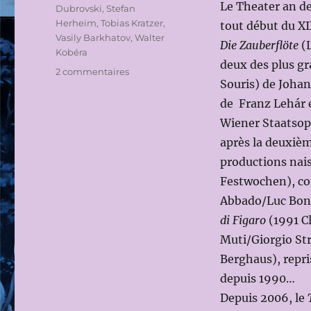
Le Theater an de
Dubrovski
,
Stefan
Herheim
,
Tobias Kratzer
,
tout début du XI
Vasily Barkhatov
,
Walter
Die Zauberflöte
(L
Kobéra
deux des plus g
sur
2 commentaires
Souris) de Johan
LA
SAISON
de Franz Lehár e
2022-
Wiener Staatsope
2023
après la deuxiè
DU
THEATER
productions nais
AN
Festwochen), c
DER
Abbado/Luc Bon
WIEN
di Figaro
(1991 C
Muti/Giorgio Str
Berghaus), repri
depuis 1990…
Depuis 2006, le