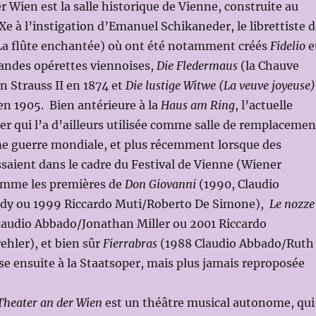
r Wien est la salle historique de Vienne, construite au
Xe à l’instigation d’Emanuel Schikaneder, le librettiste 
a flûte enchantée) où ont été notamment créés
Fidelio
e
randes opérettes viennoises,
Die Fledermaus
(la Chauve
n Strauss II en 1874 et
Die lustige Witwe (La veuve joyeuse)
n 1905. Bien antérieure à la
Haus am Ring
, l’actuelle
r qui l’a d’ailleurs utilisée comme salle de remplacemen
me guerre mondiale, et plus récemment lorsque des
saient dans le cadre du Festival de Vienne (Wiener
omme les premières de
Don Giovanni
(1990, Claudio
dy ou 1999 Riccardo Muti/Roberto De Simone),
Le nozze
laudio Abbado/Jonathan Miller ou 2001 Riccardo
ehler), et bien sûr
Fierrabras
(1988 Claudio Abbado/Ruth
se ensuite à la Staatsoper, mais plus jamais reproposée
Theater an der Wien
est un théâtre musical autonome, qui