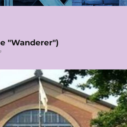
le "Wanderer")
e