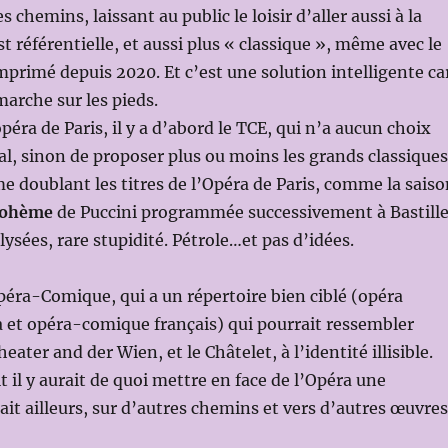
s chemins, laissant au public le loisir d’aller aussi à la
t référentielle, et aussi plus « classique », même avec le
primé depuis 2020. Et c’est une solution intelligente ca
arche sur les pieds.
’opéra de Paris, il y a d’abord le TCE, qui n’a aucun choix
nal, sinon de proposer plus ou moins les grands classiques
 doublant les titres de l’Opéra de Paris, comme la saiso
ohème
de Puccini programmée successivement à Bastill
ysées, rare stupidité. Pétrole…et pas d’idées.
’Opéra-Comique, qui a un répertoire bien ciblé (opéra
 et opéra-comique français) qui pourrait ressembler
ter and der Wien, et le Châtelet, à l’identité illisible.
 il y aurait de quoi mettre en face de l’Opéra une
rait ailleurs, sur d’autres chemins et vers d’autres œuvres