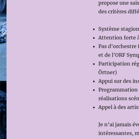
propose une saiso
des critères dif
Système stagione
Attention forte 
Pas d’orchestre 
et de l’ORF Sym
Participation ré
Örtner)
Appui sur des ins
Programmation a
réalisations sc
Appel à des arti
Je n’ai jamais é
intéressantes, m