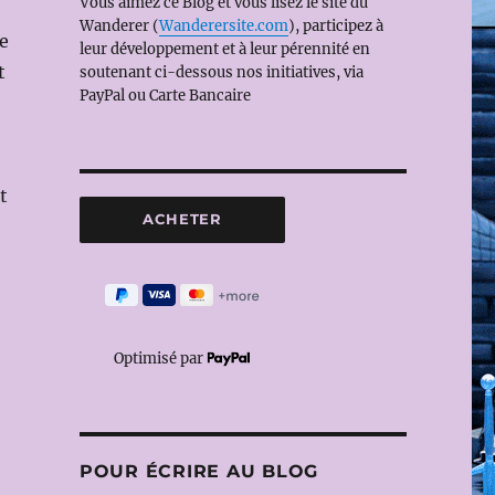
Vous aimez ce Blog et vous lisez le site du
Wanderer (
Wanderersite.com
), participez à
de
leur développement et à leur pérennité en
t
soutenant ci-dessous nos initiatives, via
PayPal ou Carte Bancaire
t
Optimisé par
POUR ÉCRIRE AU BLOG