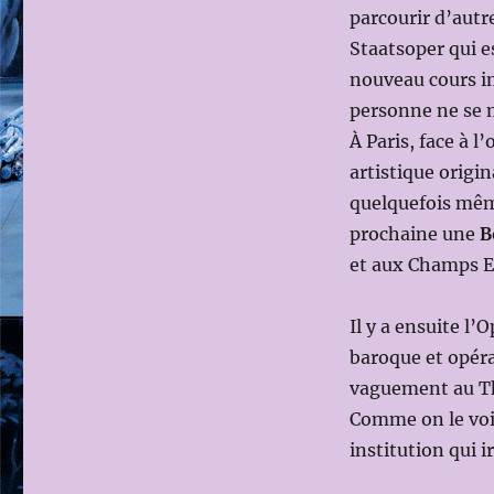
parcourir d’autre
Staatsoper qui es
nouveau cours im
personne ne se m
À Paris, face à l
artistique origi
quelquefois même
prochaine une
B
et aux Champs El
Il y a ensuite l
baroque et opéra
vaguement au Thea
Comme on le voit
institution qui i