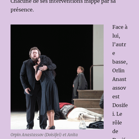
Chacune de ses interventions frappe par sa
présence.
Face à
lui,
l’autr
e
basse,
Orlin
Anast
assov
est
Dosife
i. Le
rôle
de
Orpin Anastassov (Doisifei) et Anita